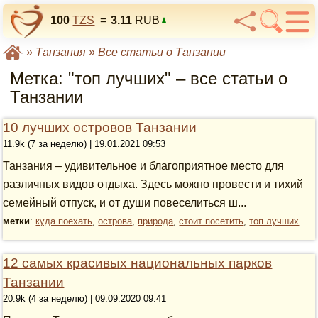
100
TZS
=
3.11
RUB
»
Танзания
»
Все статьи о Танзании
Метка: "топ лучших" – все статьи о
Танзании
10 лучших островов Танзании
11.9k (7 за неделю) | 19.01.2021 09:53
Танзания – удивительное и благоприятное место для
различных видов отдыха. Здесь можно провести и тихий
семейный отпуск, и от души повеселиться ш...
метки
:
куда поехать
,
острова
,
природа
,
стоит посетить
,
топ лучших
12 самых красивых национальных парков
Танзании
20.9k (4 за неделю) | 09.09.2020 09:41