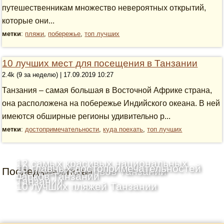
путешественникам множество невероятных открытий,
которые они...
метки
:
пляжи
,
побережье
,
топ лучших
10 лучших мест для посещения в Танзании
2.4k (9 за неделю) | 17.09.2019 10:27
Танзания – самая большая в Восточной Африке страна,
она расположена на побережье Индийского океана. В ней
имеются обширные регионы удивительно р...
метки
:
достопримечательности
,
куда поехать
,
топ лучших
12 самых красивых национальных
10 главных достопримечательностей
Последние статьи
10 лучших островов Танзании
парков Танзании
Танзании
10 лучших пляжей Танзании