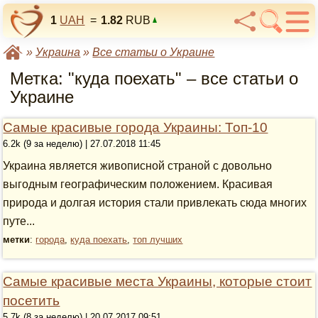
1
UAH
=
1.82
RUB
»
Украина
»
Все статьи о Украине
Метка: "куда поехать" – все статьи о
Украине
Самые красивые города Украины: Топ-10
6.2k (9 за неделю) | 27.07.2018 11:45
Украина является живописной страной с довольно
выгодным географическим положением. Красивая
природа и долгая история стали привлекать сюда многих
путе...
метки
:
города
,
куда поехать
,
топ лучших
Самые красивые места Украины, которые стоит
посетить
5.7k (8 за неделю) | 20.07.2017 09:51