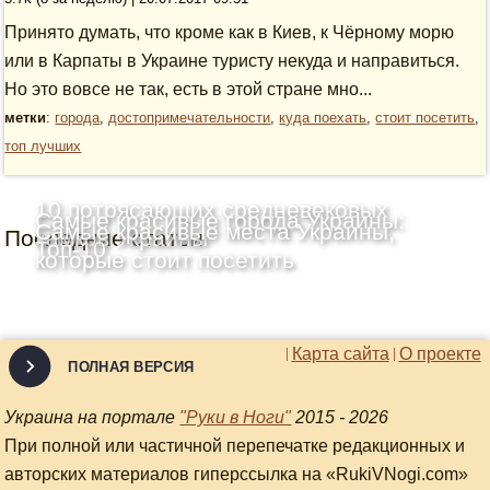
Принято думать, что кроме как в Киев, к Чёрному морю
или в Карпаты в Украине туристу некуда и направиться.
Но это вовсе не так, есть в этой стране мно...
метки
:
города
,
достопримечательности
,
куда поехать
,
стоит посетить
,
топ лучших
10 потрясающих средневековых
Самые красивые города Украины:
Самые красивые места Украины,
Последние статьи
замков Украины
Топ-10
которые стоит посетить
Карта сайта
О проекте
ПОЛНАЯ ВЕРСИЯ
Украина на портале
"Руки в Ноги"
2015 - 2026
При полной или частичной перепечатке редакционных и
авторских материалов гиперссылка на «RukiVNogi.com»