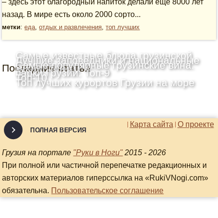
– здесь этот благородный напиток делали еще 8000 лет
назад. В мире есть около 2000 сорто...
метки
:
еда
,
отдых и развлечения
,
топ лучших
Самые известные блюда грузинской
Лучшие заповедники и национальные
Самые популярные грузинские вина:
Последние статьи
кухни: Топ-10
парки Грузии: Топ-9
Топ-10
Топ лучших курортов Грузии на море
Карта сайта
О проекте
ПОЛНАЯ ВЕРСИЯ
Грузия на портале
"Руки в Ноги"
2015 - 2026
При полной или частичной перепечатке редакционных и
авторских материалов гиперссылка на «RukiVNogi.com»
обязательна.
Пользовательское соглашение