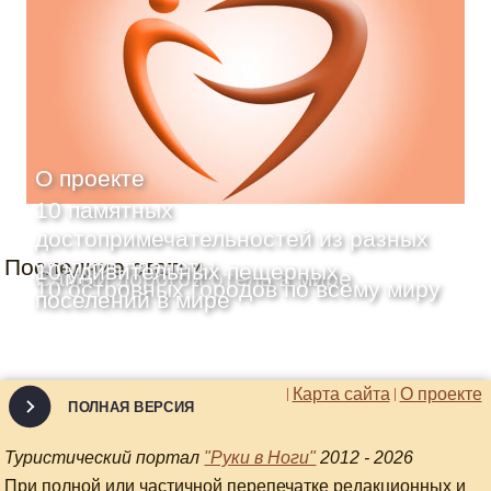
О проекте
10 памятных
достопримечательностей из разных
Последние статьи
уголков планеты
10 удивительных пещерных
Самый дорогой отель в мире
10 островных городов по всему миру
поселений в мире
Карта сайта
О проекте
ПОЛНАЯ ВЕРСИЯ
Туристический портал
"Руки в Ноги"
2012 - 2026
При полной или частичной перепечатке редакционных и