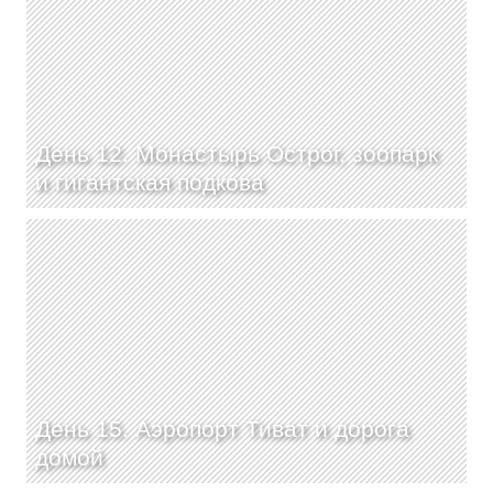
День 12. Монастырь Острог, зоопарк
и гигантская подкова
День 15. Аэропорт Тиват и дорога
домой