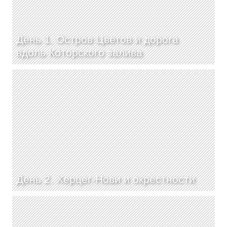
День 1. Остров Цветов и дорога
вдоль Которского залива
День 2. Херцег-Нови и окрестности