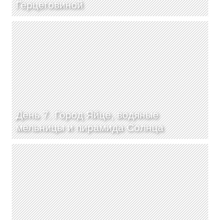
Герцеговиной
День 7. Город Яйце, водяные
мельницы и пирамида Солнца