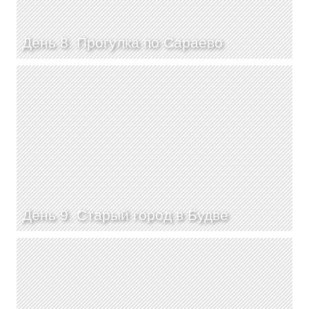
День 8. Прогулка по Сараево
День 9. Старый город в Будве