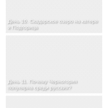
День 10. Скадарское озеро на катере
и Подгорица
День 11. Почему Черногория
популярна среди русских?