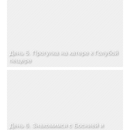
День 5. Прогулка на катере к Голубой
пещере
День 6. Знакомимся с Боснией и