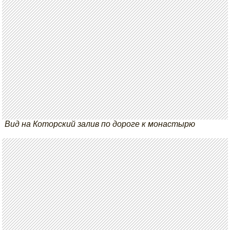
Вид на Которский залив по дороге к монастырю