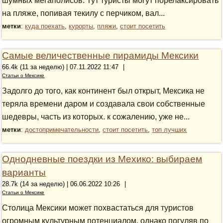
шумных мегаполисов. Тут туристы могут порелаксировать
на пляже, попивая текилу с перчиком, вал...
метки
:
куда поехать
,
курорты
,
пляжи
,
стоит посетить
Самые величественные пирамиды Мексики
66.4k (11 за неделю) | 07.11.2022 11:47
|
Статьи о Мексике
Задолго до того, как континент был открыт, Мексика не
теряла времени даром и создавала свои собственные
шедевры, часть из которых. к сожалению, уже не...
метки
:
достопримечательности
,
стоит посетить
,
топ лучших
Однодневные поездки из Мехико: выбираем
варианты
28.7k (14 за неделю) | 06.06.2022 10:26
|
Статьи о Мексике
Столица Мексики может похвастаться для туристов
огромным культурным потенциалом, однако погуляв по