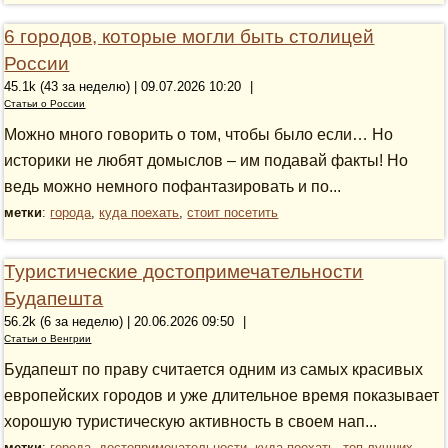
6 городов, которые могли быть столицей
России
45.1k (43 за неделю) | 09.07.2026 10:20
|
Статьи о России
Можно много говорить о том, чтобы было если… Но
историки не любят домыслов – им подавай факты! Но
ведь можно немного пофантазировать и по...
метки
:
города
,
куда поехать
,
стоит посетить
Туристические достопримечательности
Будапешта
56.2k (6 за неделю) | 20.06.2026 09:50
|
Статьи о Венгрии
Будапешт по праву считается одним из самых красивых
европейских городов и уже длительное время показывает
хорошую туристическую активность в своем нап...
метки
:
города
,
достопримечательности
,
куда поехать
,
топ лучших