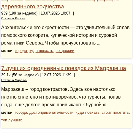
деревянного зодчества
939 (199 за неделю) | 13.07.2026 10:07
|
Статьи о России
Архангельск и его окрестности — это удивительный сплав
поморского колорита, купеческой истории и суровой
романтики Севера. Чтобы прочувствовать ...
метки
:
города
,
куда поехать
,
по_россии
7 лучших однодневных поездок из Марракеша
39.1k (56 за неделю) | 12.07.2026 11:39
|
Статьи о Марокко
Марракеш – город контрастов. Здесь все настолько
плотно сплетено и противоречиво, что туристы, попав
сюда, еще долгое время привыкают к бурной ж...
метки
:
города
,
достопримечательности
,
куда поехать
,
стоит посетить
,
топ лучших