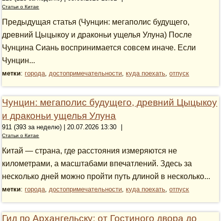
Статьи о Китае
Предыдущая статья (Чунцин: мегаполис будущего,
древний Цыцыкоу и драконьи ущелья Улуна) После
Чунцина Сиань воспринимается совсем иначе. Если
Чунцин...
метки
:
города
,
достопримечательности
,
куда поехать
,
отпуск
Чунцин: мегаполис будущего, древний Цыцыкоу
и драконьи ущелья Улуна
911 (393 за неделю) | 20.07.2026 13:30
|
Статьи о Китае
Китай — страна, где расстояния измеряются не
километрами, а масштабами впечатлений. Здесь за
несколько дней можно пройти путь длиной в несколько...
метки
:
города
,
достопримечательности
,
куда поехать
,
отпуск
Гид по Архангельску: от Гостиного двора до