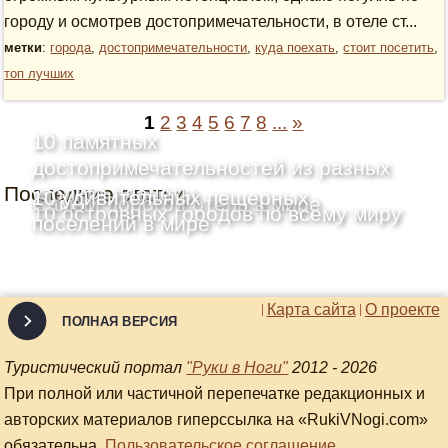
городу и осмотрев достопримечательности, в отеле ст...
метки
:
города
,
достопримечательности
,
куда поехать
,
стоит посетить
,
топ лучших
1
2
3
4
5
6
7
8
...
»
10 памятных
достопримечательностей из разных
Последние статьи
уголков планеты
10 удивительных пещерных
Самый дорогой отель в мире
10 островных городов по всему миру
поселений в мире
Карта сайта
О проекте
ПОЛНАЯ ВЕРСИЯ
Туристический портал
"Руки в Ноги"
2012 - 2026
При полной или частичной перепечатке редакционных и
авторских материалов гиперссылка на «RukiVNogi.com»
обязательна.
Пользовательское соглашение