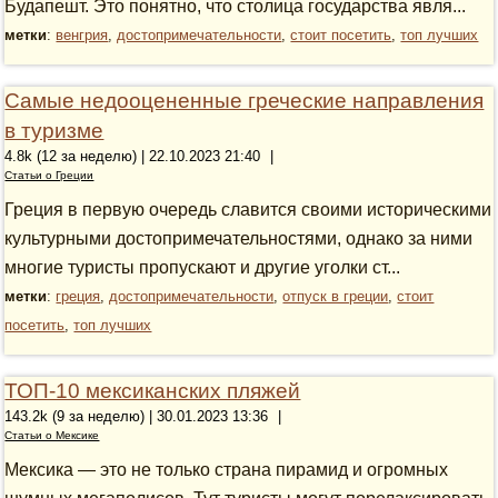
Будапешт. Это понятно, что столица государства явля...
метки
:
венгрия
,
достопримечательности
,
стоит посетить
,
топ лучших
Самые недооцененные греческие направления
в туризме
4.8k (12 за неделю) | 22.10.2023 21:40
|
Статьи о Греции
Греция в первую очередь славится своими историческими
культурными достопримечательностями, однако за ними
многие туристы пропускают и другие уголки ст...
метки
:
греция
,
достопримечательности
,
отпуск в греции
,
стоит
посетить
,
топ лучших
ТОП-10 мексиканских пляжей
143.2k (9 за неделю) | 30.01.2023 13:36
|
Статьи о Мексике
Мексика — это не только страна пирамид и огромных