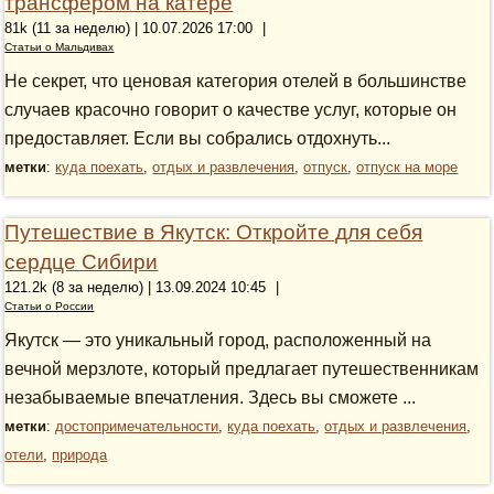
трансфером на катере
81k (11 за неделю) | 10.07.2026 17:00
|
Статьи о Мальдивах
Не секрет, что ценовая категория отелей в большинстве
случаев красочно говорит о качестве услуг, которые он
предоставляет. Если вы собрались отдохнуть...
метки
:
куда поехать
,
отдых и развлечения
,
отпуск
,
отпуск на море
Путешествие в Якутск: Откройте для себя
сердце Сибири
121.2k (8 за неделю) | 13.09.2024 10:45
|
Статьи о России
Якутск — это уникальный город, расположенный на
вечной мерзлоте, который предлагает путешественникам
незабываемые впечатления. Здесь вы сможете ...
метки
:
достопримечательности
,
куда поехать
,
отдых и развлечения
,
отели
,
природа