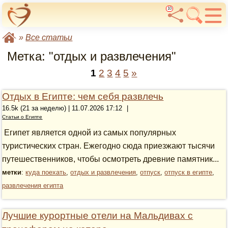
10
»
Все статьи
Метка: "отдых и развлечения"
1
2
3
4
5
»
Отдых в Египте: чем себя развлечь
16.5k (21 за неделю) | 11.07.2026 17:12
|
Статьи о Египте
Египет является одной из самых популярных
туристических стран. Ежегодно сюда приезжают тысячи
путешественников, чтобы осмотреть древние памятник...
метки
:
куда поехать
,
отдых и развлечения
,
отпуск
,
отпуск в египте
,
развлечения египта
Лучшие курортные отели на Мальдивах с