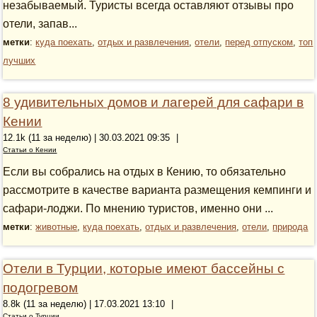
незабываемый. Туристы всегда оставляют отзывы про
отели, запав...
метки
:
куда поехать
,
отдых и развлечения
,
отели
,
перед отпуском
,
топ
лучших
8 удивительных домов и лагерей для сафари в
Кении
12.1k (11 за неделю) | 30.03.2021 09:35
|
Статьи о Кении
Если вы собрались на отдых в Кению, то обязательно
рассмотрите в качестве варианта размещения кемпинги и
сафари-лоджи. По мнению туристов, именно они ...
метки
:
животные
,
куда поехать
,
отдых и развлечения
,
отели
,
природа
Отели в Турции, которые имеют бассейны с
подогревом
8.8k (11 за неделю) | 17.03.2021 13:10
|
Статьи о Турции