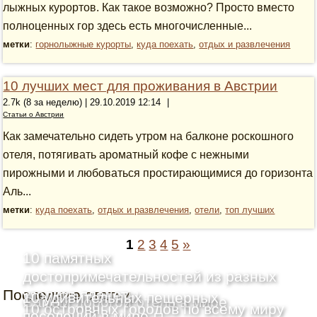
лыжных курортов. Как такое возможно? Просто вместо
полноценных гор здесь есть многочисленные...
метки
:
горнолыжные курорты
,
куда поехать
,
отдых и развлечения
10 лучших мест для проживания в Австрии
2.7k (8 за неделю) | 29.10.2019 12:14
|
Статьи о Австрии
Как замечательно сидеть утром на балконе роскошного
отеля, потягивать ароматный кофе с нежными
пирожными и любоваться простирающимися до горизонта
Аль...
метки
:
куда поехать
,
отдых и развлечения
,
отели
,
топ лучших
1
2
3
4
5
»
10 памятных
достопримечательностей из разных
Последние статьи
уголков планеты
10 удивительных пещерных
Самый дорогой отель в мире
10 островных городов по всему миру
поселений в мире