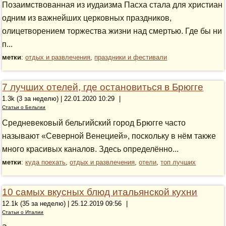
Позаимствованная из иудаизма Пасха стала для христиан
одним из важнейших церковных праздников,
олицетворением торжества жизни над смертью. Где бы ни
п...
метки
:
отдых и развлечения
,
праздники и фестивали
7 лучших отелей, где остановиться в Брюгге
1.3k (3 за неделю) | 22.01.2020 10:29
|
Статьи о Бельгии
Средневековый бельгийский город Брюгге часто
называют «Северной Венецией», поскольку в нём также
много красивых каналов. Здесь определённо...
метки
:
куда поехать
,
отдых и развлечения
,
отели
,
топ лучших
10 самых вкусных блюд итальянской кухни
12.1k (35 за неделю) | 25.12.2019 09:56
|
Статьи о Италии