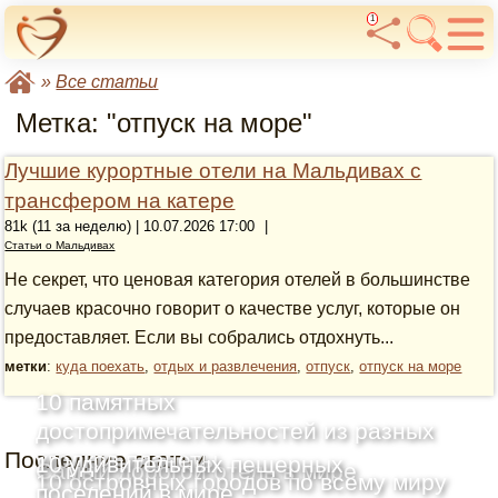
1
»
Все статьи
Метка: "отпуск на море"
Лучшие курортные отели на Мальдивах с
трансфером на катере
81k (11 за неделю) | 10.07.2026 17:00
|
Статьи о Мальдивах
Не секрет, что ценовая категория отелей в большинстве
случаев красочно говорит о качестве услуг, которые он
предоставляет. Если вы собрались отдохнуть...
метки
:
куда поехать
,
отдых и развлечения
,
отпуск
,
отпуск на море
10 памятных
достопримечательностей из разных
Последние статьи
уголков планеты
10 удивительных пещерных
Самый дорогой отель в мире
10 островных городов по всему миру
поселений в мире