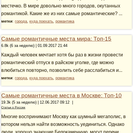
местечко. В мире довольно много городов, окутанных
романтикой. Какие же из них самые романтические? ...
метки
:
города
,
куда поехать
,
романтика
Самые романтичные места мира: Топ-15
6.8k (6 за неделю) | 01.09.2017 21:44
Каждый человек мечтает хотя бы раз в жизни провести
романтический отпуск в райском уголке, где можно
влюбиться повторно, позволить себе расслабиться и...
метки
:
города
,
куда поехать
,
романтика
Самые романтичные места в Москве: Топ-10
19.3k (5 за неделю) | 12.06.2017 09:12
|
Статьи о России
Многие воспринимают Москву как шумный мегаполис, в
котором нельзя найти возможность уединиться. Однако
люди, хорошо знающие Белокаменную, могут перечи...