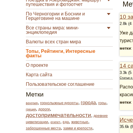
Ме
путешествия и фотоотчет
По Черногории и Боснии и
10 з
Герцеговине на машине
2.8k (4
Все страны мира: мини-
энциклопедия
Уже д
турис
Валюты всех стран мира
метки
Топы, Рейтинги, Интересные
факты
О проекте
14 с
3.3k (5
Карта сайта
Статьи о
Пользовательское соглашение
Распо
Метки
краси
,
,
города
,
,
метки
горнолыжные курорты
горы
венгрия
,
,
дороги
греция
достопримечательности
,
древние
Исче
,
,
,
,
цивилизации
еда
животные
египет
35.6k (
,
,
заброшенные места
замки и крепости