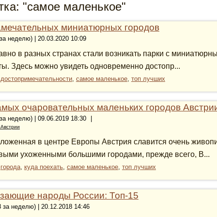
тка: "самое маленькое"
амечательных миниатюрных городов
 за неделю) | 20.03.2020 10:09
авно в разных странах стали возникать парки с миниатюрн
ты. Здесь можно увидеть одновременно достопр...
:
достопримечательности
,
самое маленькое
,
топ лучших
амых очаровательных маленьких городов Австри
 за неделю) | 09.06.2019 18:30
|
 Австрии
ложенная в центре Европы Австрия славится очень живоп
выми ухоженными большими городами, прежде всего, В...
:
города
,
куда поехать
,
самое маленькое
,
топ лучших
зающие народы России: Топ-15
8 за неделю) | 20.12.2018 14:46