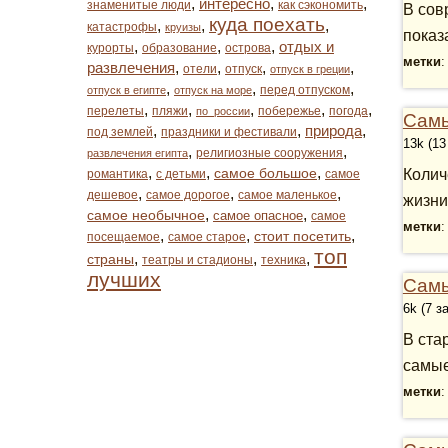
,
интересно
,
,
знаменитые люди
как сэкономить
В сов
куда поехать
,
,
,
катастрофы
круизы
показ
,
,
,
отдых и
курорты
образование
острова
метки
развлечения
,
,
,
,
отели
отпуск
отпуск в греции
,
,
,
перед отпуском
отпуск в египте
отпуск на море
,
,
,
,
,
перелеты
пляжи
побережье
погода
по_россии
Самы
,
,
природа
,
под землей
праздники и фестивали
13k (13
,
,
религиозные сооружения
развлечения египта
,
,
,
самое большое
Колич
романтика
с детьми
самое
,
,
,
дешевое
самое дорогое
самое маленькое
жизни
,
,
самое необычное
самое опасное
самое
метки
,
,
,
стоит посетить
посещаемое
самое старое
топ
,
,
,
страны
театры и стадионы
техника
лучших
Самы
6k (7 з
В ста
самые
метки