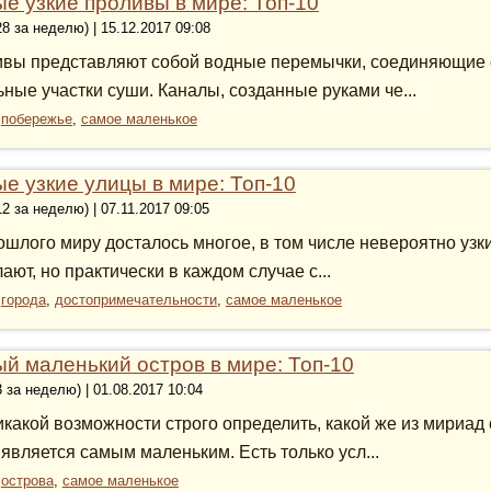
е узкие проливы в мире: Топ-10
28 за неделю) | 15.12.2017 09:08
вы представляют собой водные перемычки, соединяющие 
ьные участки суши. Каналы, созданные руками че...
:
побережье
,
самое маленькое
е узкие улицы в мире: Топ-10
12 за неделю) | 07.11.2017 09:05
ошлого миру досталось многое, в том числе невероятно узк
лают, но практически в каждом случае с...
:
города
,
достопримечательности
,
самое маленькое
й маленький остров в мире: Топ-10
3 за неделю) | 01.08.2017 10:04
икакой возможности строго определить, какой же из мириад
 является самым маленьким. Есть только усл...
:
острова
,
самое маленькое