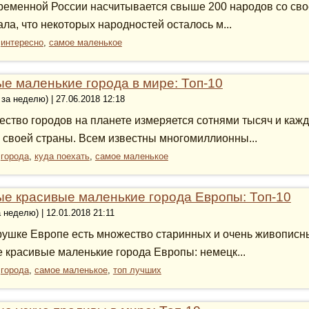
ременной России насчитывается свыше 200 народов со свое
ала, что некоторых народностей осталось м...
:
интересно
,
самое маленькое
е маленькие города в мире: Топ-10
 за неделю) | 27.06.2018 12:18
ество городов на планете измеряется сотнями тысяч и кажд
 своей страны. Всем известны многомиллионны...
:
города
,
куда поехать
,
самое маленькое
е красивые маленькие города Европы: Топ-10
а неделю) | 12.01.2018 21:11
рушке Европе есть множество старинных и очень живописны
 красивые маленькие города Европы: немецк...
:
города
,
самое маленькое
,
топ лучших