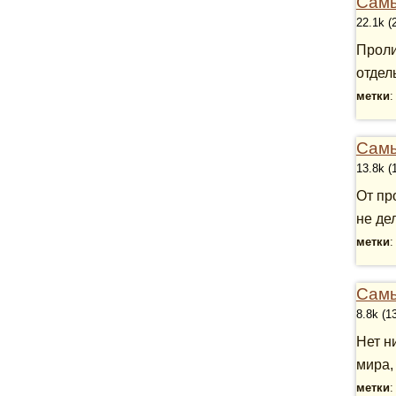
Самы
22.1k (
Проли
отдел
метки
Самы
13.8k (
От пр
не де
метки
Самы
8.8k (1
Нет н
мира,
метки