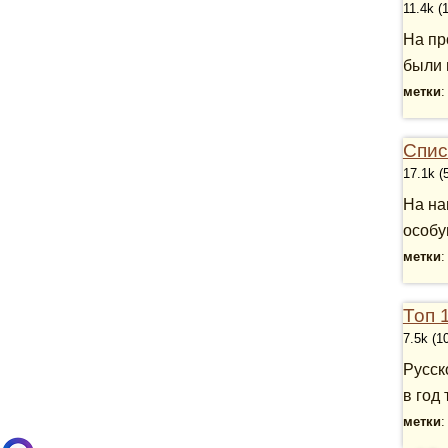
11.4k (
На пр
были 
метки
Спис
17.1k (
На на
особу
метки
Топ 
7.5k (1
Русск
в год 
метки