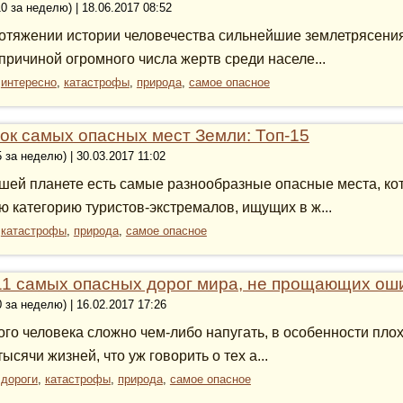
10 за неделю) | 18.06.2017 08:52
отяжении истории человечества сильнейшие землетрясения
причиной огромного числа жертв среди населе...
:
интересно
,
катастрофы
,
природа
,
самое опасное
ок самых опасных мест Земли: Топ-15
5 за неделю) | 30.03.2017 11:02
шей планете есть самые разнообразные опасные места, ко
ю категорию туристов-экстремалов, ищущих в ж...
:
катастрофы
,
природа
,
самое опасное
11 самых опасных дорог мира, не прощающих ош
0 за неделю) | 16.02.2017 17:26
ого человека сложно чем-либо напугать, в особенности пл
тысячи жизней, что уж говорить о тех а...
:
дороги
,
катастрофы
,
природа
,
самое опасное