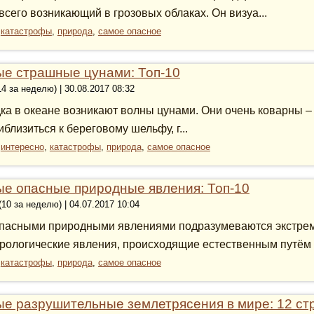
всего возникающий в грозовых облаках. Он визуа...
:
катастрофы
,
природа
,
самое опасное
е страшные цунами: Топ-10
14 за неделю) | 30.08.2017 08:32
ка в океане возникают волны цунами. Они очень коварны – 
иблизиться к береговому шельфу, г...
:
интересно
,
катастрофы
,
природа
,
самое опасное
е опасные природные явления: Топ-10
(10 за неделю) | 04.07.2017 10:04
пасными природными явлениями подразумеваются экстрем
рологические явления, происходящие естественным путём в 
:
катастрофы
,
природа
,
самое опасное
е разрушительные землетрясения в мире: 12 ст