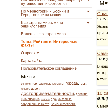
Ме
путешествия и фотоотчет
По Черногории и Боснии и
Самы
Герцеговине на машине
188.2k 
Все страны мира: мини-
энциклопедия
Эколо
при э
Валюты всех стран мира
метки
Топы, Рейтинги, Интересные
факты
О проекте
Самы
14.9k (
Карта сайта
В наш
Пользовательское соглашение
интер
Метки
метки
,
,
города
,
,
горнолыжные курорты
горы
венгрия
,
,
дороги
греция
10 с
достопримечательности
,
древние
,
,
,
,
68.7k (
цивилизации
еда
животные
египет
,
,
заброшенные места
замки и крепости
Смерч