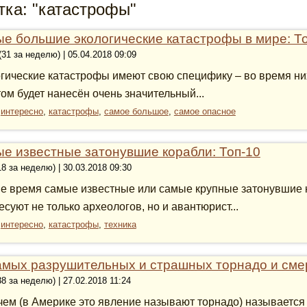
тка: "катастрофы"
е большие экологические катастрофы в мире: Т
(31 за неделю) | 05.04.2018 09:09
гические катастрофы имеют свою специфику – во время них
том будет нанесён очень значительный...
:
интересно
,
катастрофы
,
самое большое
,
самое опасное
е известные затонувшие корабли: Топ-10
18 за неделю) | 30.03.2018 09:30
е время самые известные или самые крупные затонувшие к
есуют не только археологов, но и авантюрист...
:
интересно
,
катастрофы
,
техника
амых разрушительных и страшных торнадо и сме
38 за неделю) | 27.02.2018 11:24
ем (в Америке это явление называют торнадо) называется