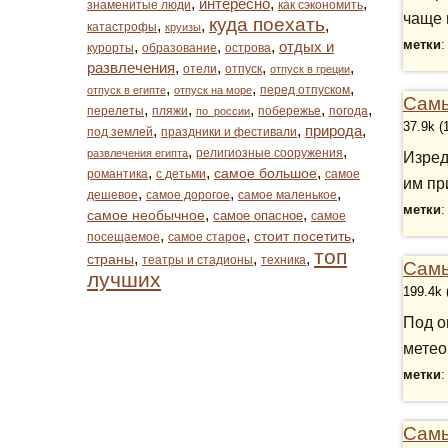
,
интересно
,
,
знаменитые люди
как сэкономить
чаще 
куда поехать
,
,
,
катастрофы
круизы
метки
,
,
,
отдых и
курорты
образование
острова
развлечения
,
,
,
,
отели
отпуск
отпуск в греции
,
,
,
перед отпуском
отпуск в египте
отпуск на море
Самы
,
,
,
,
,
перелеты
пляжи
побережье
погода
по_россии
37.9k (
,
,
природа
,
под землей
праздники и фестивали
,
,
религиозные сооружения
развлечения египта
Изред
,
,
,
самое большое
романтика
с детьми
самое
им пр
,
,
,
дешевое
самое дорогое
самое маленькое
метки
,
,
самое необычное
самое опасное
самое
,
,
,
стоит посетить
посещаемое
самое старое
топ
,
,
,
страны
театры и стадионы
техника
Самы
лучших
199.4k 
Под о
метео
метки
Самы