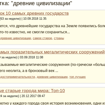
тка: "древние цивилизации"
ок 10 самых древних государств
(63 за неделю) | 10.09.2018 11:35
ется, что древнейшие государства на Земле появились боле
то-то известно, не смогли сохраниться...
:
древние цивилизации
,
самое старое
,
страны
амых поразительных мегалитических сооружений
9 за неделю) | 03.09.2018 11:08
азываемые мегалитические сооружения (по-гречески «боль
го неолита, а в бронзовый век ...
:
достопримечательности
,
древние цивилизации
,
топ лучших
е старые города мира: Топ-10
24 за неделю) | 20.12.2017 09:47
ютно у каждого города своя история возникновения, одни 