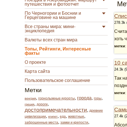
Ме
путешествия и фотоотчет
По Черногории и Боснии и
Спис
Герцеговине на машине
278.3k 
Все страны мира: мини-
энциклопедия
Счита
хоть ч
Валюты всех стран мира
метки
Топы, Рейтинги, Интересные
факты
О проекте
10 с
24.3k (
Карта сайта
Так н
Пользовательское соглашение
поздне
Метки
метки
,
,
города
,
,
горнолыжные курорты
горы
венгрия
,
,
дороги
греция
Самы
достопримечательности
,
древние
,
,
,
,
27.4k (
цивилизации
еда
животные
египет
,
,
заброшенные места
замки и крепости
Абсол