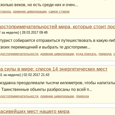
колько веков, но есть среди них и очен...
:
города
,
древние цивилизации
,
самое старое
достопримечательностей мира, которые стоит по
2 за неделю) | 28.03.2017 09:48
 турист собирается отправиться путешествовать в какую-либ
своих перемещений и выбрать те достоприме...
:
достопримечательности
,
древние цивилизации
,
куда поехать
,
природа
,
а силы в мире: список 14 энергетических мест
81 за неделю) | 02.02.2017 21:43
издавна преодолевали тысячи километров, чтобы напитатьс
 Таинственные объекты разбросаны по всей п...
:
достопримечательности
,
древние цивилизации
,
природа
расивейших мест нашего мира