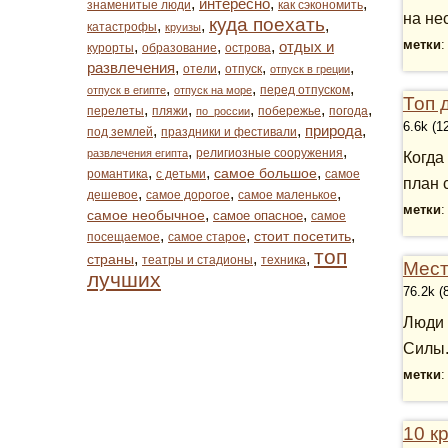
,
интересно
,
,
знаменитые люди
как сэкономить
на нес
куда поехать
,
,
,
катастрофы
круизы
метки
,
,
,
отдых и
курорты
образование
острова
развлечения
,
,
,
,
отели
отпуск
отпуск в греции
,
,
,
перед отпуском
отпуск в египте
отпуск на море
Топ 
,
,
,
,
,
перелеты
пляжи
побережье
погода
по_россии
6.6k (1
,
,
природа
,
под землей
праздники и фестивали
,
,
религиозные сооружения
развлечения египта
Когда
,
,
,
самое большое
романтика
с детьми
самое
план 
,
,
,
дешевое
самое дорогое
самое маленькое
метки
,
,
самое необычное
самое опасное
самое
,
,
,
стоит посетить
посещаемое
самое старое
топ
,
,
,
страны
театры и стадионы
техника
Мест
лучших
76.2k (
Люди 
Силы.
метки
10 к