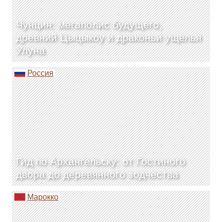
Чунцин: мегаполис будущего,
древний Цыцыкоу и драконьи ущелья
Улуна
Россия
Гид по Архангельску: от Гостиного
двора до деревянного зодчества
Марокко