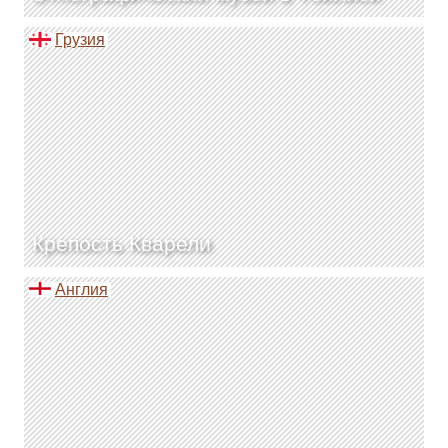
Грузия
Крепость Кварели
Англия