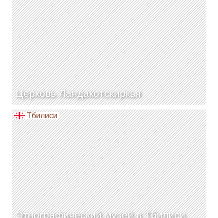
Церковь Ландакотскиркья
Тбилиси
Этнографический музей в Тбилиси