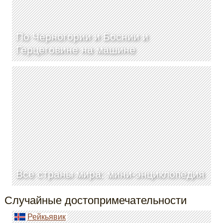
По Черногории и Боснии и
Герцеговине на машине
Все страны мира: мини-энциклопедия
Случайные достопримечательности
Рейкьявик