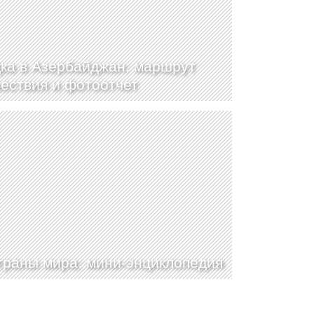
ка в Азербайджан: маршрут
ествия и фотоотчет
траны мира: мини-энциклопедия