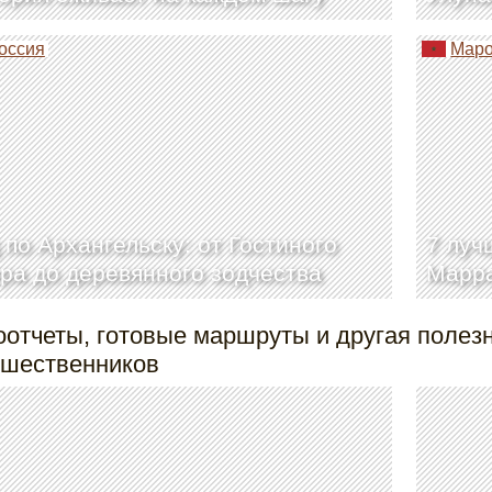
оссия
Маро
 по Архангельску: от Гостиного
7 луч
ра до деревянного зодчества
Марр
оотчеты, готовые маршруты и другая поле
ешественников