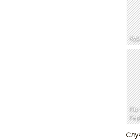
Кур
По 
Гер
Слу