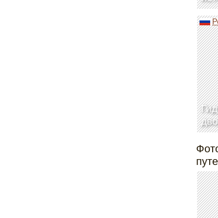
Р
Гид
дво
Фот
пут