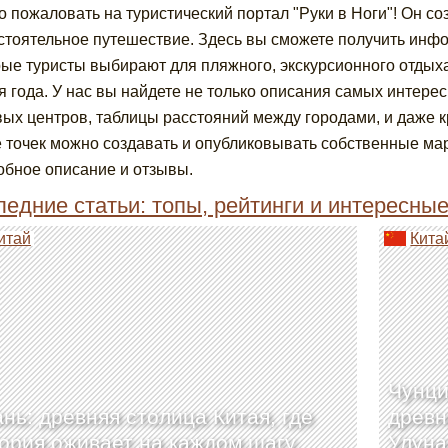
 пожаловать на туристический портал "Руки в Ноги"! Он с
стоятельное путешествие. Здесь вы сможете получить инф
рые туристы выбирают для пляжного, экскурсионного отдыха
я года. У нас вы найдете не только описания самых интере
вых центров, таблицы расстояний между городами, и даже к
е точек можно создавать и опубликовывать собственные ма
обное описание и отзывы.
едние статьи: топы, рейтинги и интересны
итай
Кита
Чунци
нь: древняя столица Китая, где
древн
ория оживает на каждом шагу
Улуна