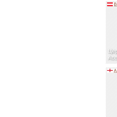
В
Цер
Асс
А