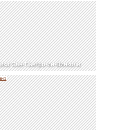
ика Сан-Пьетро-ин-Винколи
шиа