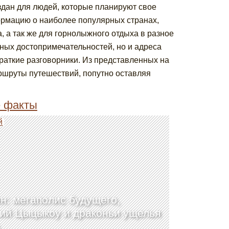
оздан для людей, которые планируют свое
ормацию о наиболее популярных странах,
, а так же для горнолыжного отдыха в разное
сных достопримечательностей, но и адреса
раткие разговорники. Из представленных на
ршруты путешествий, попутно оставляя
е факты
й
н: мегаполис будущего,
ий Цыцыкоу и драконьи ущелья