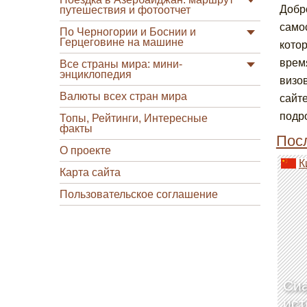
Добро
путешествия и фотоотчет
само
По Черногории и Боснии и
Герцеговине на машине
кото
врем
Все страны мира: мини-
энциклопедия
визо
Валюты всех стран мира
сайт
подр
Топы, Рейтинги, Интересные
факты
Посл
О проекте
К
Карта сайта
Пользовательское соглашение
Сиа
ист