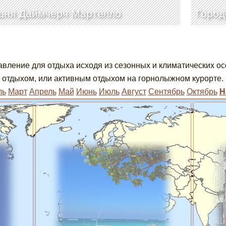
шня Даймчерч Мартелло
Город
вление для отдыха исходя из сезонных и климатических о
отдыхом, или активным отдыхом на горнолыжном курорте.
ль
Март
Апрель
Май
Июнь
Июль
Август
Сентябрь
Октябрь
Н