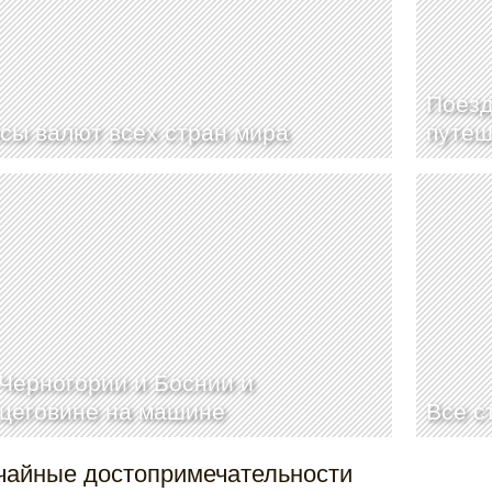
Поезд
сы валют всех стран мира
путеш
Черногории и Боснии и
цеговине на машине
Все с
чайные достопримечательности