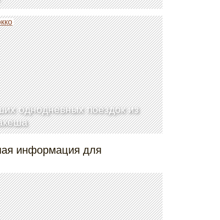
кко
ших однодневных поездок из
акеша
зная информация для