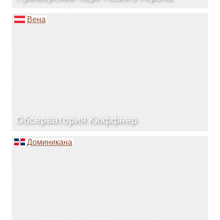
Вена
Обсерватория Кюффнер
Доминикана