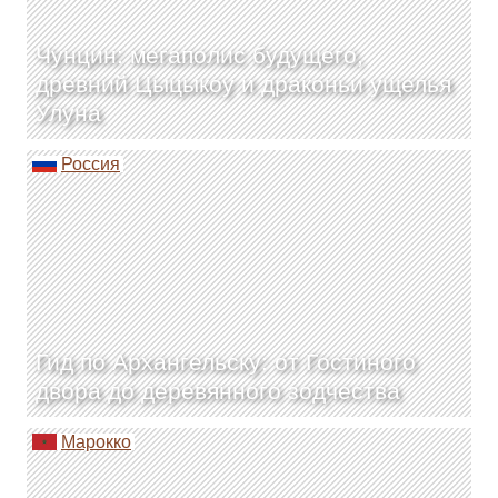
Чунцин: мегаполис будущего,
древний Цыцыкоу и драконьи ущелья
Улуна
Россия
Гид по Архангельску: от Гостиного
двора до деревянного зодчества
Марокко