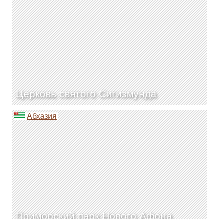
Церковь святого Сигизмунда
Абхазия
Приморский парк Нового Афона