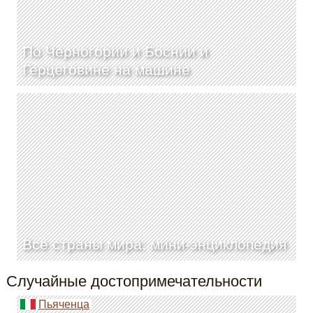
По Черногории и Боснии и
Герцеговине на машине
Все страны мира: мини-энциклопедия
Случайные достопримечательности
Пьяченца