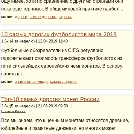
ощутимее, хотя по сравнению с другими странами они
пока ещё терпимы. В общемировой практике наибол...
метки
:
дороги
,
самое дорогое
,
страны
10 самых дорогих футболистов мира 2018
1.6k (4 за неделю) | 12.04.2019 11:40
Футбольные обозреватели из CIES регулярно
подсчитывают стоимость трансферов футболистов из
пяти сильнейших европейских чемпионатов. В основу
своих рас...
метки
:
знаменитые люди
,
самое дорогое
Топ-10 самых дорогих монет России
2.8k (5 за неделю) | 21.03.2019 09:50
|
Статьи о России
Все мы знаем, что к ценным монетам относятся древние,
юбилейные и памятные дензнаки, но многих может