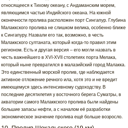
относящееся к Тихому океану, с Андаманским морем,
являющимся частью Индийского океана. На южной
оконечности пролива расположен порт Сингапур. Глубина
Малаккского пролива не слишком велика, особенно ближе
к Сингапуру. Назвали его так, возможно, в честь
Малаккского султаната, который когда-то правил этим
регионом. Есть и другая версия – его могли назвать в
честь важнейшего в XVI-XVII столетиях порта Мелака,
который ныне превратился в малазийский город Малакка.
Это единственный морской пролив, где наблюдается
активное отложение речного ила, хотя это и не вредит
имеющемуся здесь интенсивному судоходству. В
последние десятилетия у восточного берега Суматры, в
акватории самого Малаккского пролива были найдены
большие запасы нефти, а с началом её разработки
экономическое значение пролива ещё больше возросло.
10. Пролив Шокальского (19 км)