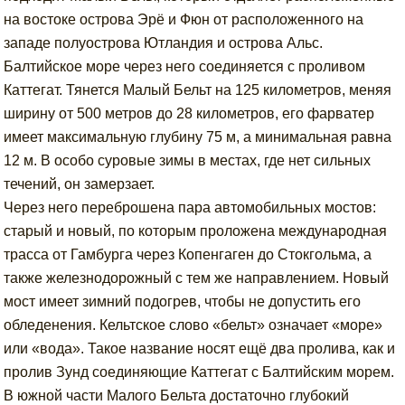
на востоке острова Эрё и Фюн от расположенного на
западе полуострова Ютландия и острова Альс.
Балтийское море через него соединяется с проливом
Каттегат. Тянется Малый Бельт на 125 километров, меняя
ширину от 500 метров до 28 километров, его фарватер
имеет максимальную глубину 75 м, а минимальная равна
12 м. В особо суровые зимы в местах, где нет сильных
течений, он замерзает.
Через него переброшена пара автомобильных мостов:
старый и новый, по которым проложена международная
трасса от Гамбурга через Копенгаген до Стокгольма, а
также железнодорожный с тем же направлением. Новый
мост имеет зимний подогрев, чтобы не допустить его
обледенения. Кельтское слово «бельт» означает «море»
или «вода». Такое название носят ещё два пролива, как и
пролив Зунд соединяющие Каттегат с Балтийским морем.
В южной части Малого Бельта достаточно глубокий