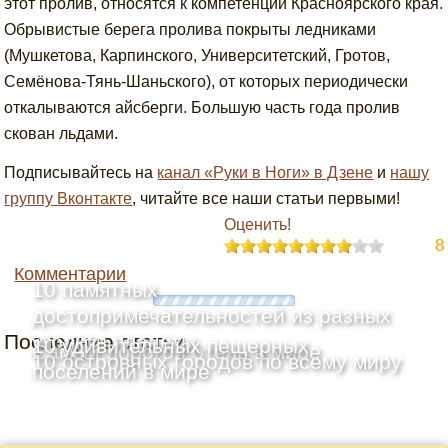
этот пролив, относятся к компетенции Красноярского края.
Обрывистые берега пролива покрыты ледниками
(Мушкетова, Карпинского, Университетский, Гротов,
Семёнова-Тянь-Шаньского), от которых периодически
откалываются айсберги. Большую часть года пролив
скован льдами.
Подписывайтесь на
канал «Руки в Ноги» в Дзене
и
нашу
группу Вконтакте
, читайте все наши статьи первыми!
Оценить!
8
Комментарии
10 памятных
достопримечательностей из разных
Последние статьи
уголков планеты
10 удивительных пещерных
Самый дорогой отель в мире
10 островных городов по всему миру
поселений в мире