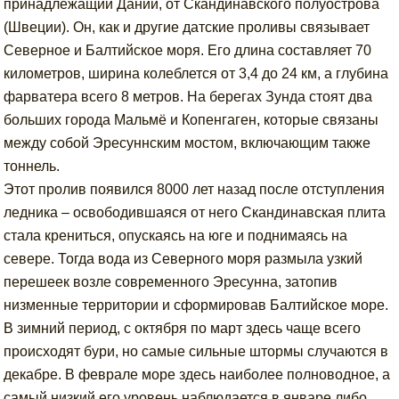
принадлежащий Дании, от Скандинавского полуострова
(Швеции). Он, как и другие датские проливы связывает
Северное и Балтийское моря. Его длина составляет 70
километров, ширина колеблется от 3,4 до 24 км, а глубина
фарватера всего 8 метров. На берегах Зунда стоят два
больших города Мальмё и Копенгаген, которые связаны
между собой Эресуннским мостом, включающим также
тоннель.
Этот пролив появился 8000 лет назад после отступления
ледника – освободившаяся от него Скандинавская плита
стала крениться, опускаясь на юге и поднимаясь на
севере. Тогда вода из Северного моря размыла узкий
перешеек возле современного Эресунна, затопив
низменные территории и сформировав Балтийское море.
В зимний период, с октября по март здесь чаще всего
происходят бури, но самые сильные штормы случаются в
декабре. В феврале море здесь наиболее полноводное, а
самый низкий его уровень наблюдается в январе либо