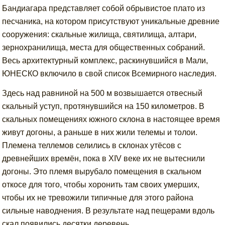
Бандиагара представляет собой обрывистое плато из
песчаника, на котором присутствуют уникальные древние
сооружения: скальные жилища, святилища, алтари,
зернохранилища, места для общественных собраний.
Весь архитектурный комплекс, раскинувшийся в Мали,
ЮНЕСКО включило в свой список Всемирного наследия.
Здесь над равниной на 500 м возвышается отвесный
скальный уступ, протянувшийся на 150 километров. В
скальных помещениях южного склона в настоящее время
живут догоны, а раньше в них жили телемы и толои.
Племена теллемов селились в склонах утёсов с
древнейших времён, пока в XIV веке их не вытеснили
догоны. Это племя вырубало помещения в скальном
откосе для того, чтобы хоронить там своих умерших,
чтобы их не тревожили типичные для этого района
сильные наводнения. В результате над пещерами вдоль
скал появились десятки деревень.