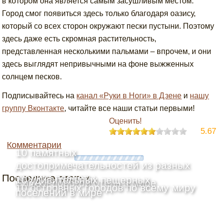
в котором она является самым засушливым местом.
Город смог появиться здесь только благодаря оазису,
который со всех сторон окружают пески пустыни. Поэтому
здесь даже есть скромная растительность,
представленная несколькими пальмами – впрочем, и они
здесь выглядят непривычными на фоне выжженных
солнцем песков.
Подписывайтесь на
канал «Руки в Ноги» в Дзене
и
нашу
группу Вконтакте
, читайте все наши статьи первыми!
Оценить!
5.67
Комментарии
10 памятных
достопримечательностей из разных
Последние статьи
уголков планеты
10 удивительных пещерных
Самый дорогой отель в мире
10 островных городов по всему миру
поселений в мире