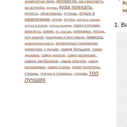
,
интересно
,
,
знаменитые люди
как сэкономить
К
куда поехать
,
,
,
катастрофы
круизы
к
,
,
,
отдых и
курорты
образование
острова
развлечения
,
,
,
,
отели
отпуск
отпуск в греции
1. В
,
,
,
перед отпуском
отпуск в египте
отпуск на море
,
,
,
,
,
перелеты
пляжи
побережье
погода
по_россии
,
,
природа
,
под землей
праздники и фестивали
,
,
религиозные сооружения
развлечения египта
,
,
,
самое большое
романтика
с детьми
самое
,
,
,
дешевое
самое дорогое
самое маленькое
,
,
самое необычное
самое опасное
самое
,
,
,
стоит посетить
посещаемое
самое старое
топ
,
,
,
страны
театры и стадионы
техника
лучших