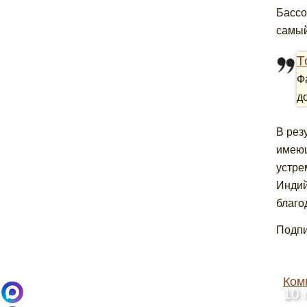
Бассо
самый
Т
Ф
д
В рез
имеющ
устре
Индий
благо
Подпи
Ком
10 