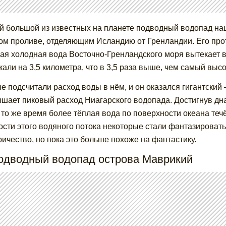
 большой из известных на планете подводный водопад наш
ом проливе, отделяющим Исландию от Гренландии. Его про
ая холодная вода Восточно-Гренландского моря вытекает в
кали на 3,5 километра, что в 3,5 раза выше, чем самый выс
е подсчитали расход воды в нём, и он оказался гигантский –
шает пиковый расход Ниагарского водопада. Достигнув дна
В то же время более тёплая вода по поверхности океана те
сти этого водяного потока некоторые стали фантазировать
ричество, но пока это больше похоже на фантастику.
Подводный водопад острова Маврикий