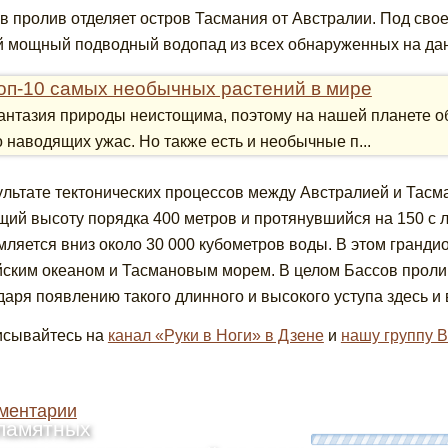
в пролив отделяет остров Тасмания от Австралии. Под сво
 мощный подводный водопад из всех обнаруженных на да
оп-10 самых необычных растений в мире
антазия природы неистощима, поэтому на нашей планете о
о наводящих ужас. Но также есть и необычные п...
ультате тектонических процессов между Австралией и Тасм
ий высоту порядка 400 метров и протянувшийся на 150 с л
мляется вниз около 30 000 кубометров воды. В этом гранд
ским океаном и Тасмановым морем. В целом Бассов пролив
даря появлению такого длинного и высокого уступа здесь и
сывайтесь на
канал «Руки в Ноги» в Дзене
и
нашу группу В
ментарии
памятных