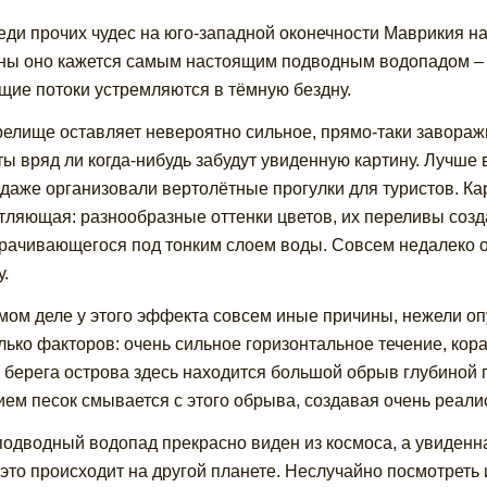
еди прочих чудес на юго-западной оконечности Маврикия н
ны оно кажется самым настоящим подводным водопадом – пр
щие потоки устремляются в тёмную бездну.
релище оставляет невероятно сильное, прямо-таки завор
ты вряд ли когда-нибудь забудут увиденную картину. Лучше
 даже организовали вертолётные прогулки для туристов. Ка
тляющая: разнообразные оттенки цветов, их переливы соз
рачивающегося под тонким слоем воды. Совсем недалеко о
у.
мом деле у этого эффекта совсем иные причины, нежели оп
лько факторов: очень сильное горизонтальное течение, кора
 берега острова здесь находится большой обрыв глубиной 
ием песок смывается с этого обрыва, создавая очень реал
подводный водопад прекрасно виден из космоса, а увиденна
 это происходит на другой планете. Неслучайно посмотреть