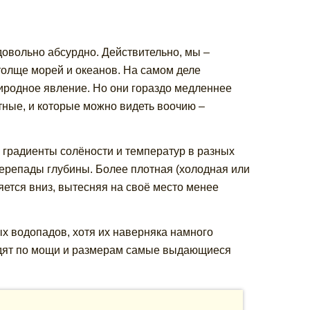
довольно абсурдно. Действительно, мы –
толще морей и океанов. На самом деле
иродное явление. Но они гораздо медленнее
тные, и которые можно видеть воочию –
градиенты солёности и температур в разных
ерепады глубины. Более плотная (холодная или
яется вниз, вытесняя на своё место менее
х водопадов, хотя их наверняка намного
дят по мощи и размерам самые выдающиеся