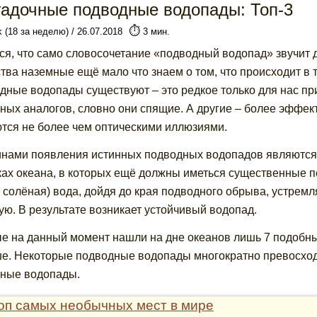
гадочные подводные водопады: Топ-3
⏱️
k (18 за неделю) / 26.07.2018
3 мин.
ся, что само словосочетание «подводный водопад» звучит 
тва наземные ещё мало что знаем о том, что происходит в 
дные водопады существуют – это редкое только для нас пр
ных аналогов, словно они спящие. А другие – более эффек
тся не более чем оптическими иллюзиями.
нами появления истинных подводных водопадов являются 
ках океана, в которых ещё должны иметься существенные п
 солёная) вода, дойдя до края подводного обрыва, устремл
ую. В результате возникает устойчивый водопад.
е на данный момент нашли на дне океанов лишь 7 подобны
е. Некоторые подводные водопады многократно превосхо
ные водопады.
оп самых необычных мест в мире