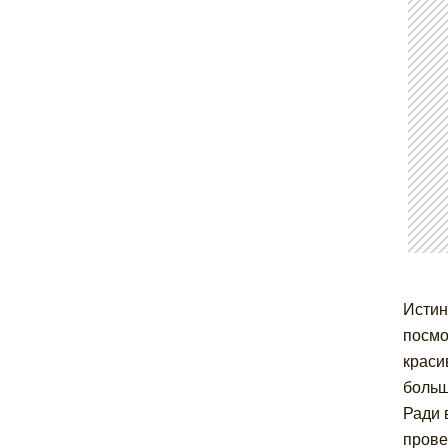
Истин
посмо
краси
больш
Ради 
прове