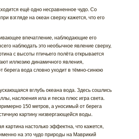
аходится ещё одно несравненное чудо. Со
и взгляде на океан сверху кажется, что его
аживающее впечатление, наблюдающие его
 всего наблюдать это необычное явление сверху,
ртина с высоты птичьего полёта открывается
дают иллюзию динамичного явления,
т берега вода словно уходит в тёмно-синюю
ускающаяся вглубь океана вода. Здесь сошлись
ллы, наслоения ила и песка плюс игра света.
примерно 150 метров, а уносимый от берега
истичную картину низвергающейся воды.
я картина настолько эффектна, что кажется,
 именно на это чудо природы на Маврикий