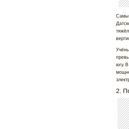
Самый
Датск
тяжёл
верти
Учёны
превы
югу. 
мощно
элект
2. 