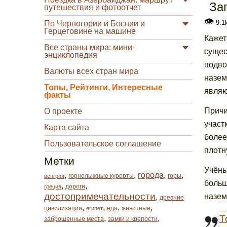
За
путешествия и фотоотчет
👁
9.1
По Черногории и Боснии и
Герцеговине на машине
Кажет
Все страны мира: мини-
сущес
энциклопедия
подво
Валюты всех стран мира
назем
Топы, Рейтинги, Интересные
являю
факты
Причи
О проекте
участ
Карта сайта
более
Пользовательское соглашение
плотн
Метки
Учёны
,
,
города
,
,
горнолыжные курорты
горы
венгрия
больш
,
,
дороги
греция
достопримечательности
назем
,
древние
,
,
,
,
цивилизации
еда
животные
египет
Т
,
,
заброшенные места
замки и крепости