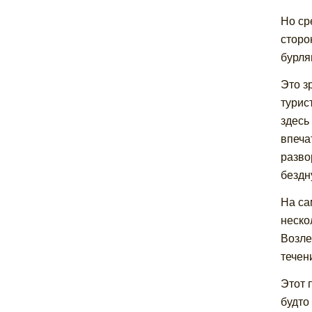
Но ср
сторо
бурля
Это з
турис
здесь
впеча
разво
бездн
На са
неско
Возле
течен
Этот 
будто