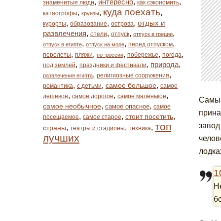
,
интересно
,
,
знаменитые люди
как сэкономить
куда поехать
,
,
,
катастрофы
круизы
,
,
,
отдых и
курорты
образование
острова
развлечения
,
,
,
,
отели
отпуск
отпуск в греции
,
,
,
перед отпуском
отпуск в египте
отпуск на море
,
,
,
,
,
перелеты
пляжи
побережье
погода
по_россии
,
,
природа
,
под землей
праздники и фестивали
,
,
религиозные сооружения
развлечения египта
,
,
,
самое большое
романтика
с детьми
самое
,
,
,
дешевое
самое дорогое
самое маленькое
Самый
,
,
самое необычное
самое опасное
самое
прина
,
,
,
стоит посетить
посещаемое
самое старое
топ
завод
,
,
,
страны
театры и стадионы
техника
лучших
челов
лодка
1
Н
б