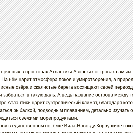
терянных в просторах Атлантики Азорских островах самым
. На нём царит атмосфера покоя и умиротворения, а приро
исные озёра и скалистые берега восхищают своей первозд
и забраться в такую даль. А ведь название острова между т
тре Атлантики царит субтропический климат, благодаря кот
аться рыбалкой, подводным плаванием, детально изучать о
ждаться свежими морепродуктами.
рву в единственном посёлке Вила-Ново-ду-Корву живёт око