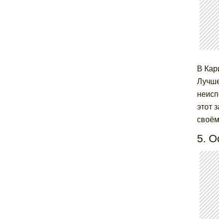
В Кар
Лучше
неисп
этот 
своём
5. О