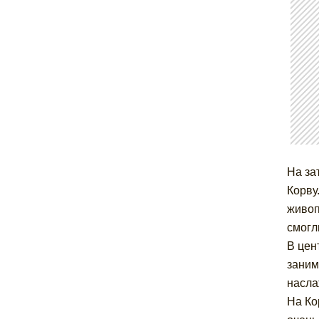
На за
Корву
живоп
смогл
В цен
заним
насла
На Ко