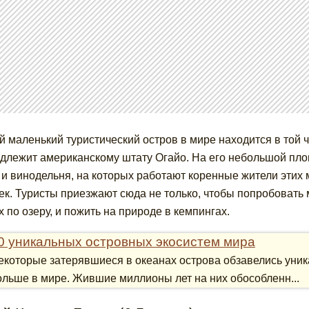
 маленький туристический остров в мире находится в той ч
длежит американскому штату Огайо. На его небольшой пл
 и винодельня, на которых работают коренные жители этих м
ек. Туристы приезжают сюда не только, чтобы попробовать 
х по озеру, и пожить на природе в кемпингах.
0 уникальных островных экосистем мира
екоторые затерявшиеся в океанах острова обзавелись уник
ольше в мире. Жившие миллионы лет на них обособленн...