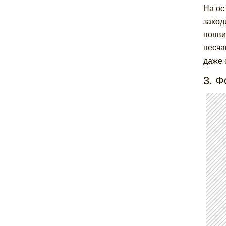
На ос
заход
появи
песча
даже 
3. Ф