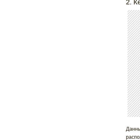
2. К
Данны
распо