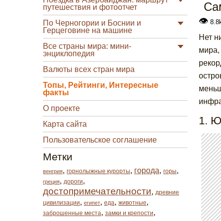
Са
путешествия и фотоотчет
👁
8.8
По Черногории и Боснии и
Герцеговине на машине
Нет н
Все страны мира: мини-
мира,
энциклопедия
рекор
Валюты всех стран мира
остро
Топы, Рейтинги, Интересные
меньш
факты
инфра
О проекте
1. Ю
Карта сайта
Пользовательское соглашение
Метки
,
,
города
,
,
горнолыжные курорты
горы
венгрия
,
,
дороги
греция
достопримечательности
,
древние
,
,
,
,
цивилизации
еда
животные
египет
,
,
заброшенные места
замки и крепости