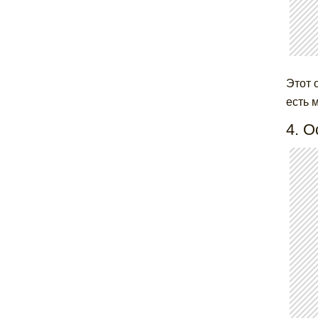
Этот 
есть 
4. О