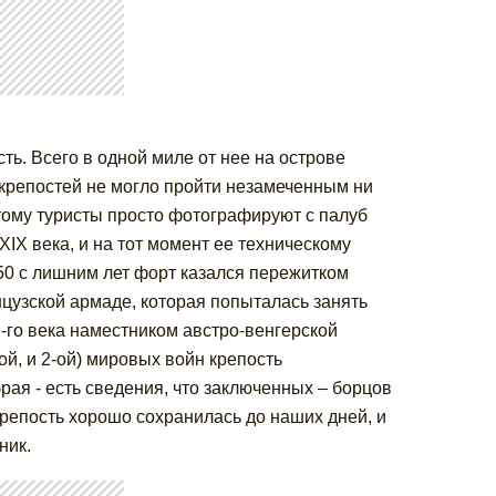
ь. Всего в одной миле от нее на острове
крепостей не могло пройти незамеченным ни
этому туристы просто фотографируют с палуб
IX века, и на тот момент ее техническому
50 с лишним лет форт казался пережитком
нцузской армаде, которая попыталась занять
-го века наместником австро-венгерской
й, и 2-ой) мировых войн крепость
рая - есть сведения, что заключенных – борцов
репость хорошо сохранилась до наших дней, и
ник.