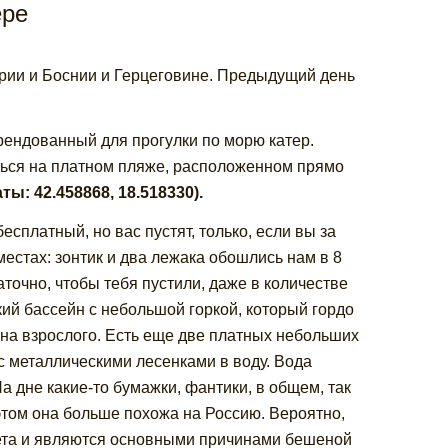
ере
рии и Боснии и Герцеговине. Предыдущий день
рендованный для прогулки по морю катер.
ться на платном пляже, расположенном прямо
ы: 42.458868, 18.518330).
сплатный, но вас пустят, только, если вы за
местах: зонтик и два лежака обошлись нам в 8
таточно, чтобы тебя пустили, даже в количестве
ский бассейн с небольшой горкой, который гордо
о на взрослого. Есть еще две платных небольших
с металлическими лесенками в воду. Вода
На дне какие-то бумажки, фантики, в общем, так
 этом она больше похожа на Россию. Вероятно,
тета и являются основными причинами бешеной