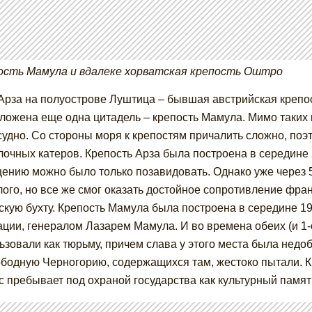
ость Мамула и вдалеке хорватская крепость Оштро
Арза на полуострове Луштица – бывшая австрийская крепост
ложена еще одна цитадель – крепость Мамула. Мимо таких 
судно. Со стороны моря к крепостям причалить сложно, по
лочных катеров. Крепость Арза была построена в середине X
ению можно было только позавидовать. Однако уже через 
ого, но все же смог оказать достойное сопротивление фра
скую бухту. Крепость Мамула была построена в середине 19
ции, генералом Лазарем Мамула. И во времена обеих (и 1-о
ьзовали как тюрьму, причем слава у этого места была недоб
ободную Черногорию, содержащихся там, жестоко пытали. К
с пребывает под охраной государства как культурный памят