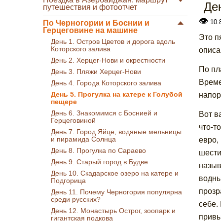
Де
путешествия и фотоотчет
👁
10.
По Черногории и Боснии и
Герцеговине на машине
Это п
День 1. Остров Цветов и дорога вдоль
Которского залива
опис
День 2. Херцег-Нови и окрестности
По пл
День 3. Пляжи Херцег-Нови
Време
День 4. Города Которского залива
День 5. Прогулка на катере к Голубой
напор
пещере
День 6. Знакомимся с Боснией и
Вот в
Герцеговиной
что-т
День 7. Город Яйце, водяные мельницы
и пирамида Солнца
евро,
День 8. Прогулка по Сараево
шести
День 9. Старый город в Будве
назыв
День 10. Скадарское озеро на катере и
водны
Подгорица
прозр
День 11. Почему Черногория популярна
среди русских?
себе.
День 12. Монастырь Острог, зоопарк и
привы
гигантская подкова