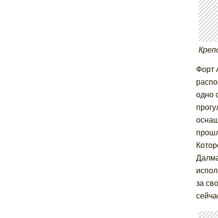
Креп
Форт 
распо
одно 
прогу
оснащ
прошл
Котор
Далма
испол
за св
сейча