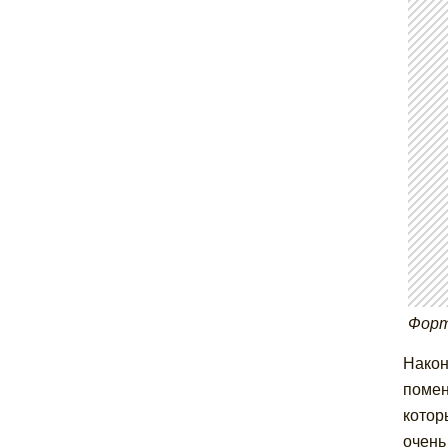
Форт
Након
помен
котор
очень