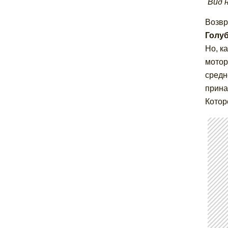
Вид 
Возвр
Голу
Но, к
мотор
средн
прина
Котор