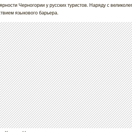
ярности Черногории у русских туристов. Наряду с великол
ствием языкового барьера.