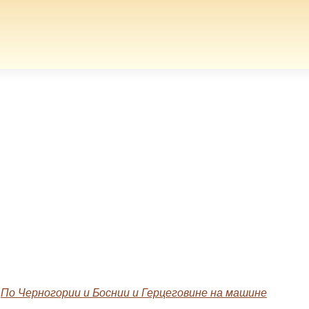
»
По Черногории и Боснии и Герцеговине на машине