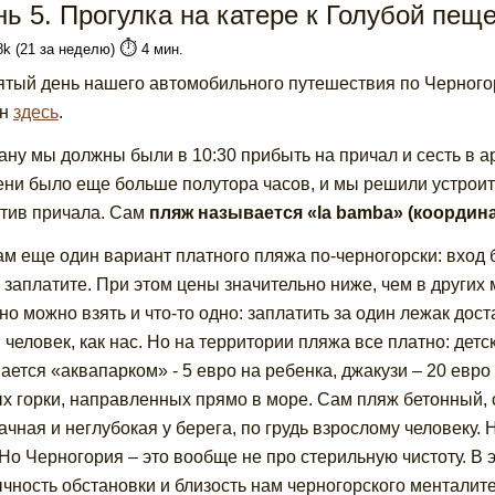
нь 5. Прогулка на катере к Голубой пещ
⏱️
8k (21 за неделю)
4 мин.
ятый день нашего автомобильного путешествия по Черного
ан
здесь
.
ану мы должны были в 10:30 прибыть на причал и сесть в а
ни было еще больше полутора часов, и мы решили устрои
тив причала. Сам
пляж называется «la bamba» (координат
ам еще один вариант платного пляжа по-черногорски: вход бе
о заплатите. При этом цены значительно ниже, чем в других 
 но можно взять и что-то одно: заплатить за один лежак дос
 человек, как нас. Но на территории пляжа все платно: дет
ается «аквапарком» - 5 евро на ребенка, джакузи – 20 евр
х горки, направленных прямо в море. Сам пляж бетонный, 
ачная и неглубокая у берега, по грудь взрослому человеку. 
 Но Черногория – это вообще не про стерильную чистоту. В
чность обстановки и близость нам черногорского ментали