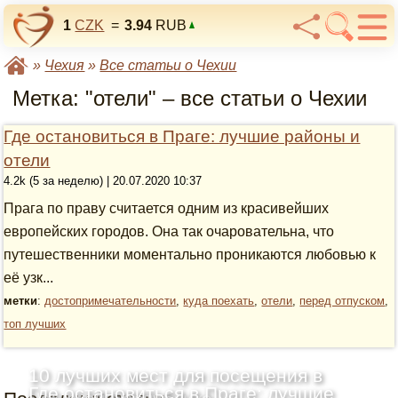
1
CZK
=
3.94
RUB
»
Чехия
»
Все статьи о Чехии
Метка: "отели" – все статьи о Чехии
Где остановиться в Праге: лучшие районы и
отели
4.2k (5 за неделю) | 20.07.2020 10:37
Прага по праву считается одним из красивейших
европейских городов. Она так очаровательна, что
путешественники моментально проникаются любовью к
её узк...
метки
:
достопримечательности
,
куда поехать
,
отели
,
перед отпуском
,
топ лучших
10 лучших мест для посещения в
Где остановиться в Праге: лучшие