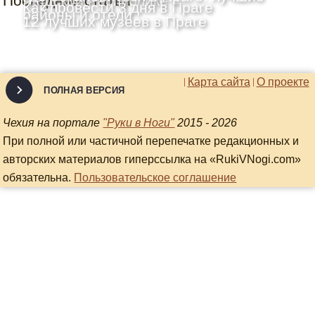
Последние статьи
Чешской Республике
Как провести 3 дня в Праге
районы и отели
12 лучших музеев в Праге
Карта сайта
О проекте
ПОЛНАЯ ВЕРСИЯ
Чехия на портале
"Руки в Ноги"
2015 - 2026
При полной или частичной перепечатке редакционных и
авторских материалов гиперссылка на «RukiVNogi.com»
обязательна.
Пользовательское соглашение