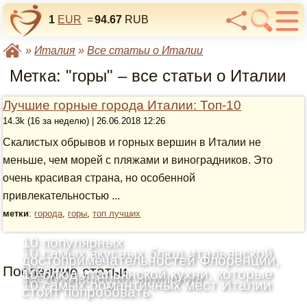
1
EUR
=
94.67
RUB
»
Италия
»
Все статьи о Италии
Метка: "горы" – все статьи о Италии
Лучшие горные города Италии: Топ-10
14.3k (16 за неделю) | 26.06.2018 12:26
Скалистых обрывов и горных вершин в Италии не
меньше, чем морей с пляжами и виноградников. Это
очень красивая страна, но особенной
привлекательностью ...
метки
:
города
,
горы
,
топ лучших
10 популярных
10 самых вкусных блюд итальянской
достопримечательностей Флоренции,
Последние статьи
кухни
10 блюд итальянской кухни, которые
заслуживающих внимания
10 самых романтичных мест Италии
стоит попробовать