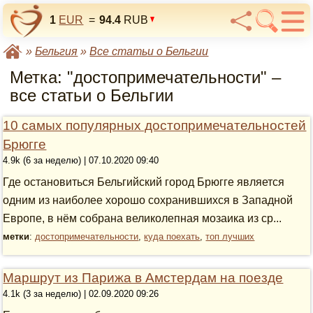
1
EUR
=
94.4
RUB
»
Бельгия
»
Все статьи о Бельгии
Метка: "достопримечательности" –
все статьи о Бельгии
10 самых популярных достопримечательностей
Брюгге
4.9k (6 за неделю) | 07.10.2020 09:40
Где остановиться Бельгийский город Брюгге является
одним из наиболее хорошо сохранившихся в Западной
Европе, в нём собрана великолепная мозаика из ср...
метки
:
достопримечательности
,
куда поехать
,
топ лучших
Маршрут из Парижа в Амстердам на поезде
4.1k (3 за неделю) | 02.09.2020 09:26