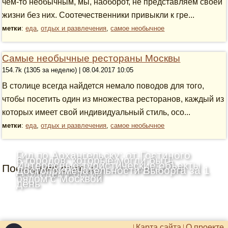
чем-то необычным, мы, наоборот, не представляем своей
жизни без них. Соотечественники привыкли к гре...
метки
:
еда
,
отдых и развлечения
,
самое необычное
Самые необычные рестораны Москвы
154.7k (1305 за неделю) | 08.04.2017 10:05
В столице всегда найдется немало поводов для того,
чтобы посетить один из множества ресторанов, каждый из
которых имеет свой индивидуальный стиль, осо...
метки
:
еда
,
отдых и развлечения
,
самое необычное
Гид по Архангельску: от Гостиного
6 городов, которые могли быть
Интересные туристические объекты
Последние статьи
двора до деревянного зодчества
Достопримечательности Выборга за 1
столицей России
рядом с Москвой
день
Карта сайта
О проекте