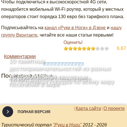
Чтобы подключиться к высокоскоростной 4G сети,
понадобится мобильный Wi-Fi роутер, который у местных
операторов стоит порядка 130 евро без тарифного плана.
Подписывайтесь на
канал «Руки в Ноги» в Дзене
и
нашу
группу Вконтакте
, читайте все наши статьи первыми!
Оценить!
6.67
Комментарии
10 памятных
достопримечательностей из разных
Последние статьи
уголков планеты
10 удивительных пещерных
Самый дорогой отель в мире
10 островных городов по всему миру
поселений в мире
Карта сайта
О проекте
ПОЛНАЯ ВЕРСИЯ
Туристический портал
"Руки в Ноги"
2012 - 2026