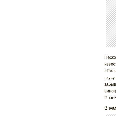
Неско
извес
«Пилз
вкусу
забыв
виног
Праге
3 ме