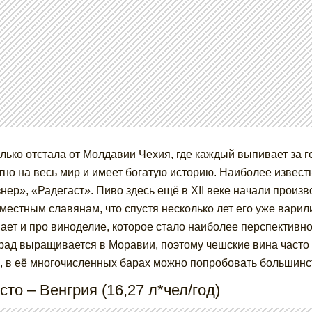
лько отстала от Молдавии Чехия, где каждый выпивает за го
тно на весь мир и имеет богатую историю. Наиболее извест
нер», «Радегаст». Пиво здесь ещё в XII веке начали произв
 местным славянам, что спустя несколько лет его уже варил
ает и про виноделие, которое стало наиболее перспективно
рад выращивается в Моравии, поэтому чешские вина часто
, в её многочисленных барах можно попробовать большинст
сто – Венгрия (16,27 л*чел/год)