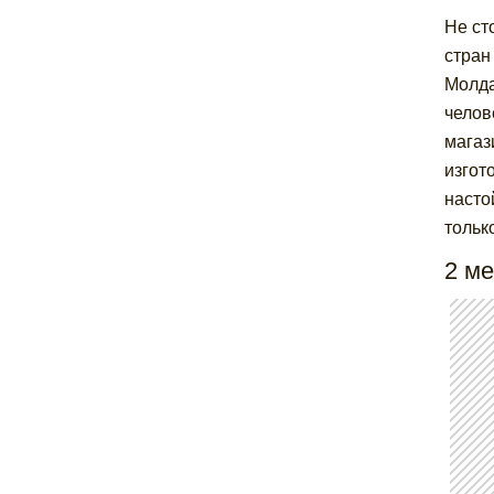
Не ст
стран
Молда
челов
магаз
изгот
насто
тольк
2 ме