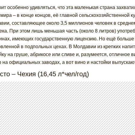
оит особенно удивляться, что эта маленькая страна захват
 мира – в конце концов, её главной сельскохозяйственной к
вии, составляющее около 3,5 миллионов человек в среднем 
ека. При этом лишь меньшая часть (около 8 литров) употреб
инах, имеющих государственную лицензию. Но ещё больше
овленной в подпольных цехах. В Молдавии из крепких напитк
йку на груше, абрикосе или сливе и, разумеется, отличное 
о на официальных заводах, а вот вино и настойки выпускаю
сто – Чехия (16,45 л*чел/год)