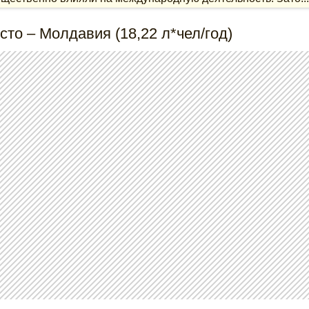
сто – Молдавия (18,22 л*чел/год)