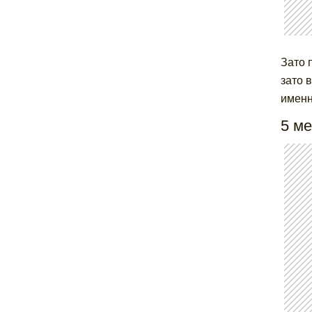
Зато 
зато 
именн
5 ме