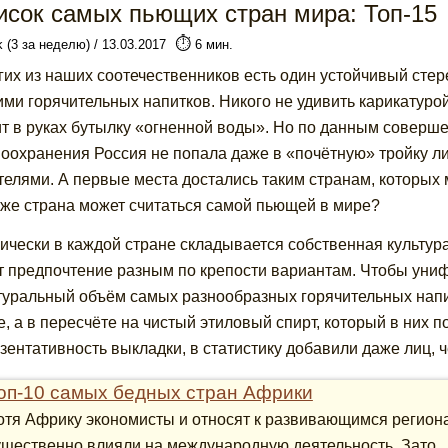
исок самых пьющих стран мира: Топ-15
⏱️
k (3 за неделю) / 13.03.2017
6 мин.
гих из наших соотечественников есть один устойчивый сте
ими горячительных напитков. Никого не удивить карикатуро
т в руках бутылку «огненной воды». Но по данным соверш
оохранения Россия не попала даже в «почётную» тройку ли
телями. А первые места достались таким странам, которых 
 же страна может считаться самой пьющей в мире?
ически в каждой стране складывается собственная культур
т предпочтение разным по крепости вариантам. Чтобы уни
туральный объём самых разнообразных горячительных напи
е, а в пересчёте на чистый этиловый спирт, который в них 
зентативность выкладки, в статистику добавили даже лиц, че
оп-10 самых бедных стран Африки
отя Африку экономисты и относят к развивающимся регионам
ущественно влияли на международную деятельность. Зато...