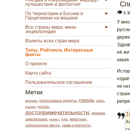
Сп
путешествия и фотоотчет
👁
6.3
По Черногории и Боснии и
Герцеговине на машине
У мно
Все страны мира: мини-
русск
энциклопедия
держи
Валюты всех стран мира
Здрав
Топы, Рейтинги, Интересные
её жи
факты
какая
О проекте
Истор
Карта сайта
отдаё
Пользовательское соглашение
не на
Метки
стран
,
,
города
,
,
горнолыжные курорты
горы
репре
венгрия
,
,
дороги
греция
достопримечательности
,
Т
древние
,
,
,
,
цивилизации
еда
животные
египет
Х
,
,
заброшенные места
замки и крепости
с