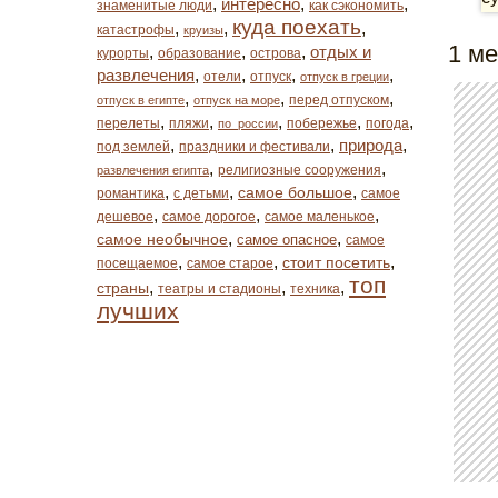
,
интересно
,
,
знаменитые люди
как сэкономить
куда поехать
,
,
,
катастрофы
круизы
1 ме
,
,
,
отдых и
курорты
образование
острова
развлечения
,
,
,
,
отели
отпуск
отпуск в греции
,
,
,
перед отпуском
отпуск в египте
отпуск на море
,
,
,
,
,
перелеты
пляжи
побережье
погода
по_россии
,
,
природа
,
под землей
праздники и фестивали
,
,
религиозные сооружения
развлечения египта
,
,
,
самое большое
романтика
с детьми
самое
,
,
,
дешевое
самое дорогое
самое маленькое
,
,
самое необычное
самое опасное
самое
,
,
,
стоит посетить
посещаемое
самое старое
топ
,
,
,
страны
театры и стадионы
техника
лучших