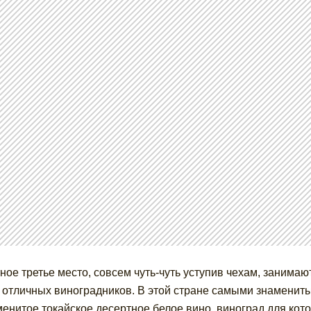
ное третье место, совсем чуть-чуть уступив чехам, занимаю
 отличных виноградников. В этой стране самыми знамениты
менитое токайское десертное белое вино, виноград для кот