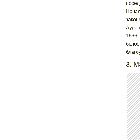
посед
Начал
закон
Ауран
1666 
белос
благо
3. 