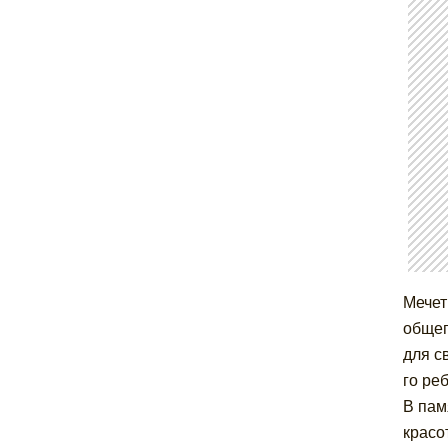
Мечет
общеп
для с
го ре
В пам
красо