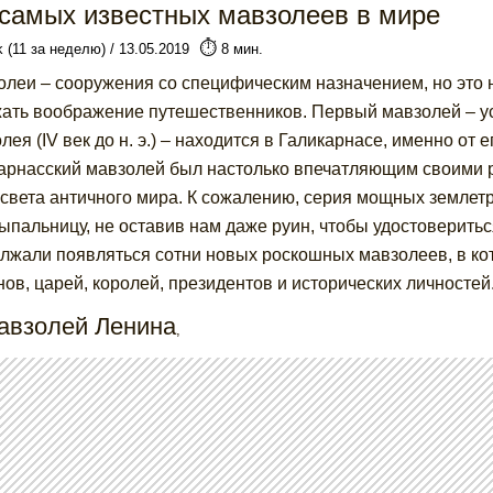
 самых известных мавзолеев в мире
⏱️
k (11 за неделю) / 13.05.2019
8 мин.
леи – сооружения со специфическим назначением, но это н
ать воображение путешественников. Первый мавзолей – ус
лея (IV век до н. э.) – находится в Галикарнасе, именно от
арнасский мавзолей был настолько впечатляющим своими р
 света античного мира. К сожалению, серия мощных землетр
сыпальницу, не оставив нам даже руин, чтобы удостоверитьс
лжали появляться сотни новых роскошных мавзолеев, в ко
нов, царей, королей, президентов и исторических личностей
Мавзолей Ленина
,