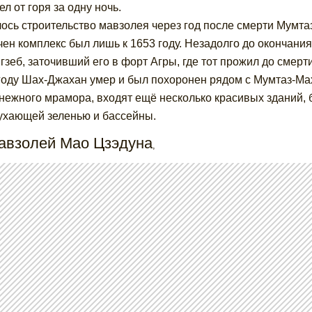
ел от горя за одну ночь.
ось строительство мавзолея через год после смерти Мумтаз
чен комплекс был лишь к 1653 году. Незадолго до окончани
гзеб, заточивший его в форт Агры, где тот прожил до смерт
году Шах-Джахан умер и был похоронен рядом с Мумтаз-Мах
нежного мрамора, входят ещё несколько красивых зданий,
ухающей зеленью и бассейны.
Мавзолей Мао Цзэдуна
,