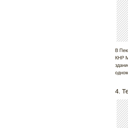
В Пек
КНР М
здани
одном
4. Т