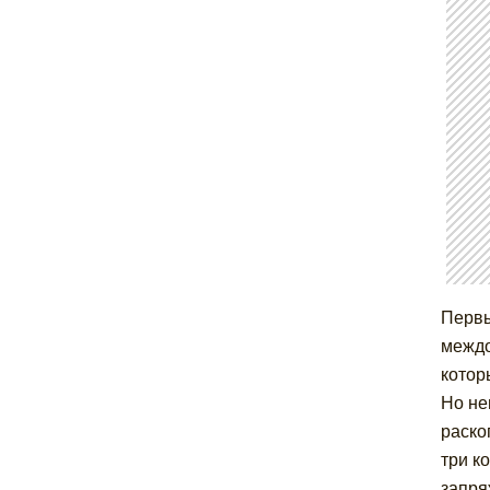
Первы
междо
котор
Но не
раско
три к
запря