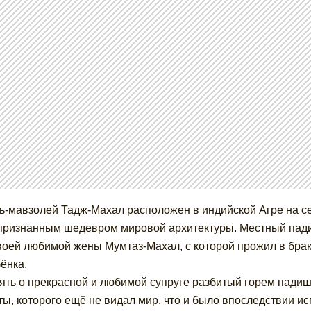
ь-мавзолей Тадж-Махал расположен в индийской Агре на с
ризнанным шедевром мировой архитектуры. Местный пади
воей любимой жены Мумтаз-Махал, с которой прожил в браке
бёнка.
ять о прекрасной и любимой супруге разбитый горем падиш
ты, которого ещё не видал мир, что и было впоследствии и