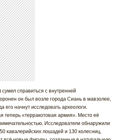
.) сумел справиться с внутренней
оронен он был возле города Сиань в мавзолее,
да его начнут исследовать археологи.
я теперь «терракотовая армия». Место её
примечательностью. Исследователи обнаружили
150 кавалерийских лошадей и 130 колесниц,
ют всё новые фигуры, созданные в натуральную