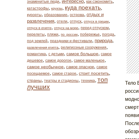
,
интересно
,
,
знаменитые люди
как сэкономить
куда поехать
,
,
,
катастрофы
круизы
,
,
,
отдых и
курорты
образование
острова
развлечения
,
,
,
,
отели
отпуск
отпуск в греции
,
,
,
перед отпуском
отпуск в египте
отпуск на море
,
,
,
,
,
перелеты
пляжи
побережье
погода
по_россии
,
,
природа
,
под землей
праздники и фестивали
,
,
религиозные сооружения
развлечения египта
,
,
,
самое большое
романтика
с детьми
самое
,
,
,
дешевое
самое дорогое
самое маленькое
,
,
самое необычное
самое опасное
самое
,
,
,
стоит посетить
посещаемое
самое старое
топ
,
,
,
страны
театры и стадионы
техника
Тело 
лучших
росси
модно
смерт
появи
После
обозр