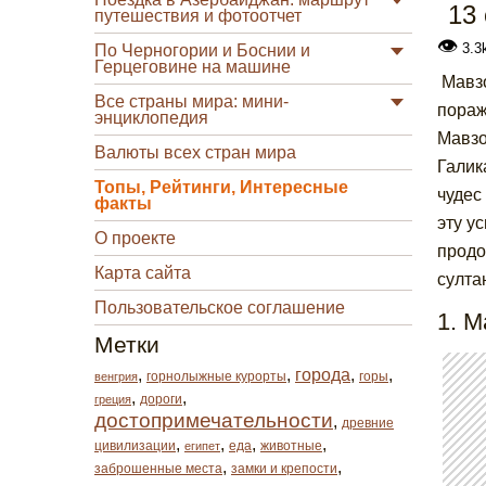
13
путешествия и фотоотчет
👁
3.3
По Черногории и Боснии и
Герцеговине на машине
Мавзо
Все страны мира: мини-
пораж
энциклопедия
Мавзо
Валюты всех стран мира
Галик
Топы, Рейтинги, Интересные
чудес
факты
эту у
О проекте
продо
Карта сайта
султа
Пользовательское соглашение
1. 
Метки
,
,
города
,
,
горнолыжные курорты
горы
венгрия
,
,
дороги
греция
достопримечательности
,
древние
,
,
,
,
цивилизации
еда
животные
египет
,
,
заброшенные места
замки и крепости