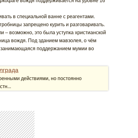
аркофаге вождя поддерживается на уровне 16
ивать в специальной ванне с реагентами.
 гробницы запрещено курить и разговаривать.
и – возможно, это была уступка христианской
ница вождя. Под зданием мавзолея, о чём
я, занимающаяся поддержанием мумии во
лграда
военными действиями, но постоянно
тн...