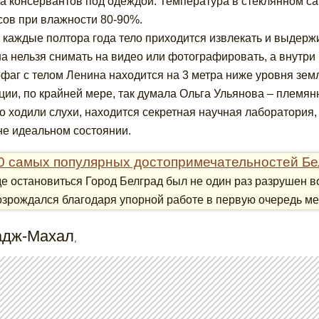
а консервантов под одеждой. Температура в стеклянном с
сов при влажности 80-90%.
 каждые полтора года тело приходится извлекать и выдерж
а нельзя снимать на видео или фотографировать, а внутри
фаг с телом Ленина находится на 3 метра ниже уровня земл
ции, по крайней мере, так думала Ольга Ульянова – племян
о ходили слухи, находится секретная научная лаборатори
е идеальном состоянии.
0 самых популярных достопримечательностей Бе
де остановиться Город Белград был не один раз разрушен 
озрождался благодаря упорной работе в первую очередь мес
Тадж-Махал
,