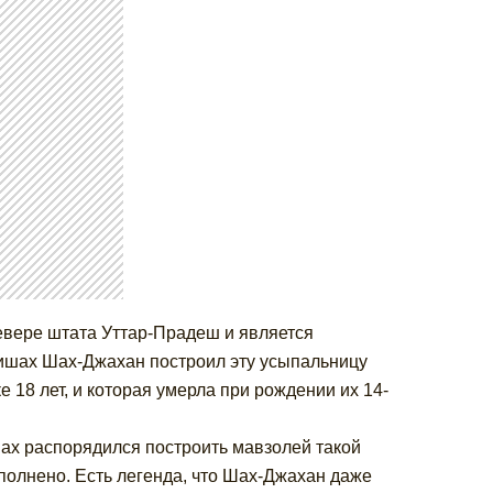
евере штата Уттар-Прадеш и является
шах Шах-Джахан построил эту усыпальницу
 18 лет, и которая умерла при рождении их 14-
ах распорядился построить мавзолей такой
сполнено. Есть легенда, что Шах-Джахан даже