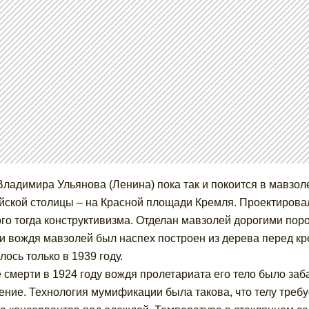
Владимира Ульянова (Ленина) пока так и покоится в мавзо
йской столицы – на Красной площади Кремля. Проектировал
го тогда конструктивизма. Отделан мавзолей дорогими пор
и вождя мавзолей был наспех построен из дерева перед кр
лось только в 1939 году.
 смерти в 1924 году вождя пролетариата его тело было за
ение. Технология мумификации была такова, что телу требу