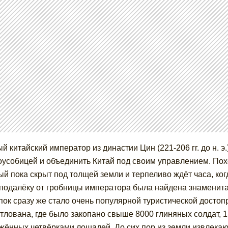
й китайский император из династии Цин (221-206 гг. до н. э
усобицей и объединить Китай под своим управлением. Пох
ый пока скрыт под толщей земли и терпеливо ждёт часа, ког
подалёку от гробницы императора была найдена знаменита
пок сразу же стало очень популярной туристической досто
отлована, где было закопано свыше 8000 глиняных солдат, 
жённых четвёрками лошадей. До сих пор из земли извлека