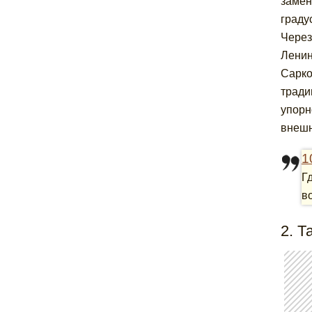
замен
граду
Через
Ленин
Сарко
тради
упорн
внешн
1
Г
в
2. 