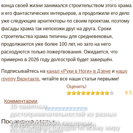
конца своей жизни занимался строительством этого храма
и его фантастических интерьеров, а продолжили его дело
уже следующие архитекторы по своим проектам, поэтому
фасады храма так непохожи друг на друга. Сроки
строительства храма типичны для средневековья,
продолжаются уже более 100 лет, но зато на него
расходуются только пожертвования. Ожидается, что
примерно в 2026 году долгострой будет завершён.
Подписывайтесь на
канал «Руки в Ноги» в Дзене
и
нашу
группу Вконтакте
, читайте все наши статьи первыми!
Оценить!
8.5
Комментарии
10 памятных
достопримечательностей из разных
Последние статьи
уголков планеты
10 удивительных пещерных
Самый дорогой отель в мире
10 островных городов по всему миру
поселений в мире