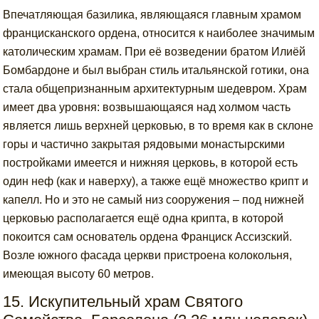
Впечатляющая базилика, являющаяся главным храмом
францисканского ордена, относится к наиболее значимым
католическим храмам. При её возведении братом Илиёй
Бомбардоне и был выбран стиль итальянской готики, она
стала общепризнанным архитектурным шедевром. Храм
имеет два уровня: возвышающаяся над холмом часть
является лишь верхней церковью, в то время как в склоне
горы и частично закрытая рядовыми монастырскими
постройками имеется и нижняя церковь, в которой есть
один неф (как и наверху), а также ещё множество крипт и
капелл. Но и это не самый низ сооружения – под нижней
церковью располагается ещё одна крипта, в которой
покоится сам основатель ордена Франциск Ассизский.
Возле южного фасада церкви пристроена колокольня,
имеющая высоту 60 метров.
15. Искупительный храм Святого