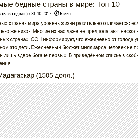
мые бедные страны в мире: Топ-10
⏱️
k (5 за неделю) / 31.10.2017
5 мин.
ных странах мира уровень жизни разительно отличается: есл
лько же низок. Многие из нас даже не предполагают, наскол
ных странах. ООН информирует, что ежедневно от голода ум
ном это дети. Ежедневный бюджет миллиарда человек не п
н лишь вдвое богаче первых. В приведённом списке в скобк
ения.
Мадагаскар (1505 долл.)