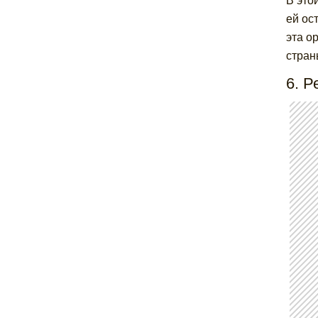
В это
ей ос
эта о
стран
6. Р