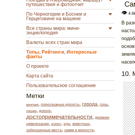
Са
путешествия и фотоотчет
👁
4.6
По Черногории и Боснии и
Герцеговине на машине
В раз
Все страны мира: мини-
насто
энциклопедия
подоб
Валюты всех стран мира
основ
Топы, Рейтинги, Интересные
земля
факты
насел
О проекте
10. 
Карта сайта
Пользовательское соглашение
Метки
,
,
города
,
,
горнолыжные курорты
горы
венгрия
,
,
дороги
греция
достопримечательности
,
древние
,
,
,
,
цивилизации
еда
животные
египет
,
,
заброшенные места
замки и крепости