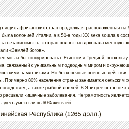
 нищих африканских стран продолжает расположенная на б
 была колонией Италии, а в 50-е годы XX века вошла в со
 за независимость, которая полностью доконала местную э
али «Землёй богов».
ея могла бы конкурировать с Египтом и Грецией, поскольку
ма, связанный с уникальным подводным миром и окружающ
ическими памятниками. Но бесконечные военные действия 
ы. Примерно 80% населения страны занимается сельским хо
новодством, а также рыбной ловлей. В Эритрее остро не хв
 расцвели кишечные заболевания. Неграмотность является
ь здесь умеют лишь 60% жителей.
винейская Республика (1265 долл.)