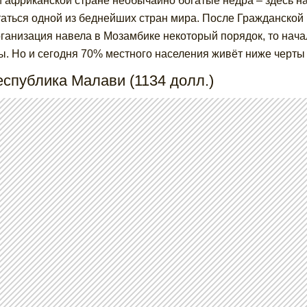
й африканской стране необычайно богатые недра – здесь най
таться одной из беднейших стран мира. После Гражданской
рганизация навела в Мозамбике некоторый порядок, то нач
ы. Но и сегодня 70% местного населения живёт ниже черты
еспублика Малави (1134 долл.)