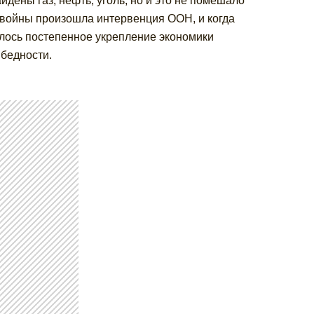
дены газ, нефть, уголь, но и это не помешало
 войны произошла интервенция ООН, и когда
алось постепенное укрепление экономики
 бедности.