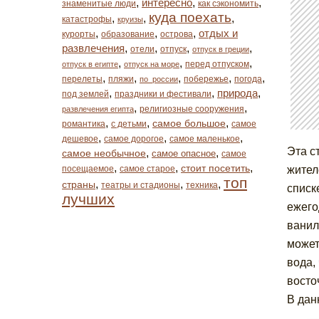
,
интересно
,
,
знаменитые люди
как сэкономить
куда поехать
,
,
,
катастрофы
круизы
,
,
,
отдых и
курорты
образование
острова
развлечения
,
,
,
,
отели
отпуск
отпуск в греции
,
,
,
перед отпуском
отпуск в египте
отпуск на море
,
,
,
,
,
перелеты
пляжи
побережье
погода
по_россии
,
,
природа
,
под землей
праздники и фестивали
,
,
религиозные сооружения
развлечения египта
,
,
,
самое большое
романтика
с детьми
самое
,
,
,
дешевое
самое дорогое
самое маленькое
Эта с
,
,
самое необычное
самое опасное
самое
,
,
,
стоит посетить
посещаемое
самое старое
жител
топ
,
,
,
страны
театры и стадионы
техника
списк
лучших
ежего
ванил
может
вода,
восто
В дан