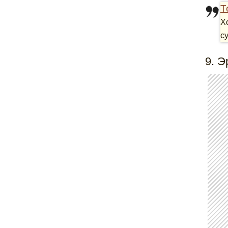
Т
Х
с
9. Э