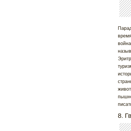
Парад
время
война
назыв
Эритр
туриз
истор
стран
живот
пышно
писат
8. Г