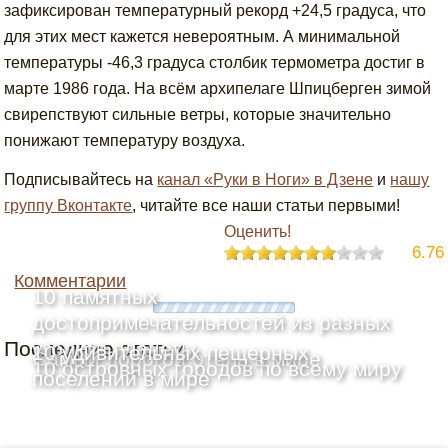
зафиксирован температурный рекорд +24,5 градуса, что
для этих мест кажется невероятным. А минимальной
температуры -46,3 градуса столбик термометра достиг в
марте 1986 года. На всём архипелаге Шпицберген зимой
свирепствуют сильные ветры, которые значительно
понижают температуру воздуха.
Подписывайтесь на
канал «Руки в Ноги» в Дзене
и
нашу
группу Вконтакте
, читайте все наши статьи первыми!
Оценить!
6.76
Комментарии
10 памятных
достопримечательностей из разных
Последние статьи
уголков планеты
10 удивительных пещерных
Самый дорогой отель в мире
10 островных городов по всему миру
поселений в мире