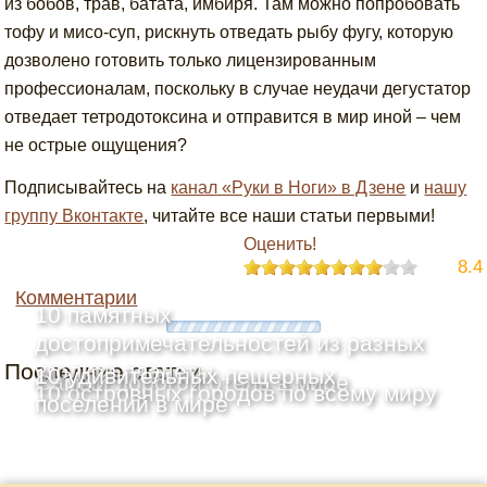
из бобов, трав, батата, имбиря. Там можно попробовать
тофу и мисо-суп, рискнуть отведать рыбу фугу, которую
дозволено готовить только лицензированным
профессионалам, поскольку в случае неудачи дегустатор
отведает тетродотоксина и отправится в мир иной – чем
не острые ощущения?
Подписывайтесь на
канал «Руки в Ноги» в Дзене
и
нашу
группу Вконтакте
, читайте все наши статьи первыми!
Оценить!
8.4
Комментарии
10 памятных
достопримечательностей из разных
Последние статьи
уголков планеты
10 удивительных пещерных
Самый дорогой отель в мире
10 островных городов по всему миру
поселений в мире