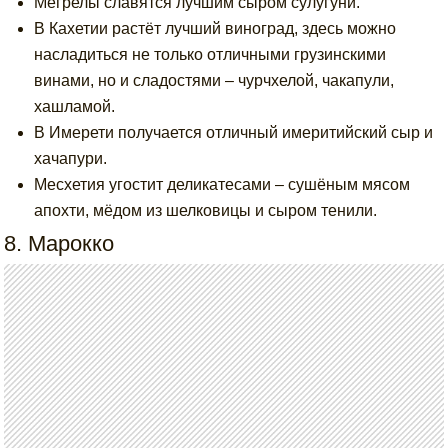
Мегрелы славятся лучшим сыром сулугуни.
В Кахетии растёт лучший виноград, здесь можно
насладиться не только отличными грузинскими
винами, но и сладостями – чурчхелой, чакапули,
хашламой.
В Имерети получается отличный имеритийский сыр и
хачапури.
Месхетия угостит деликатесами – сушёным мясом
апохти, мёдом из шелковицы и сыром тенили.
8. Марокко