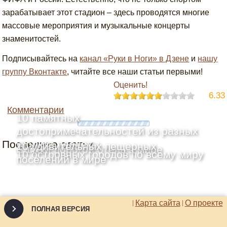
зарабатывает этот стадион – здесь проводятся многие
массовые мероприятия и музыкальные концерты
знаменитостей.
Подписывайтесь на
канал «Руки в Ноги» в Дзене
и
нашу
группу Вконтакте
, читайте все наши статьи первыми!
Оценить!
6.33
Комментарии
10 памятных
достопримечательностей из разных
Последние статьи
уголков планеты
10 удивительных пещерных
Самый дорогой отель в мире
10 островных городов по всему миру
поселений в мире
Карта сайта
О проекте
ПОЛНАЯ ВЕРСИЯ