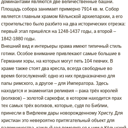
доминантами являются две величественные башни.
Площадь собора занимает примерно 7914 кв. м. Собор
является главным храмом Кёльнской архиепархии, а его
строительство было разбито на два исторических отрезка:
первый этап пришёлся на 1248-1437 годы, а второй –
1842-1880 годы.
Внешний вид и интерьеры храма имеют типичный стиль
готики. Особое внимание привлекают самые большие в
Германии хоры, на которых могут петь 104 певчих. В
храме также стоят два кресла, всегда свободные во
время богослужений: одно из них предназначено для
папы римского, а другое – для Императора. Здесь
находится и знаменитая реликвия – рака трёх королей
(волхвов) – золотой саркофаг, в котором находится прах
тех самых трёх волхвов, которые, судя по Библии,
принесли в Вифлеем дары новорожденному Христу. Для
христиан это невероятно притягательный объект для
паломничества, каждый год помолиться к ним в Кёльнский