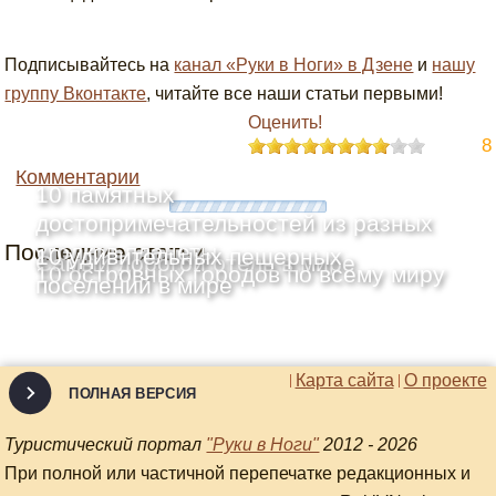
Подписывайтесь на
канал «Руки в Ноги» в Дзене
и
нашу
группу Вконтакте
, читайте все наши статьи первыми!
Оценить!
8
Комментарии
10 памятных
достопримечательностей из разных
Последние статьи
уголков планеты
10 удивительных пещерных
Самый дорогой отель в мире
10 островных городов по всему миру
поселений в мире
Карта сайта
О проекте
ПОЛНАЯ ВЕРСИЯ
Туристический портал
"Руки в Ноги"
2012 - 2026
При полной или частичной перепечатке редакционных и