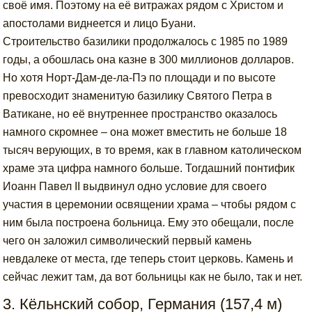
своё имя. Поэтому на её витражах рядом с Христом и
апостолами виднеется и лицо Буани.
Строительство базилики продолжалось с 1985 по 1989
годы, а обошлась она казне в 300 миллионов долларов.
Но хотя Норт-Дам-де-ла-Пэ по площади и по высоте
превосходит знаменитую базилику Святого Петра в
Ватикане, но её внутреннее пространство оказалось
намного скромнее – она может вместить не больше 18
тысяч верующих, в то время, как в главном католическом
храме эта цифра намного больше. Тогдашний понтифик
Иоанн Павел II выдвинул одно условие для своего
участия в церемонии освящении храма – чтобы рядом с
ним была построена больница. Ему это обещали, после
чего он заложил символический первый камень
невдалеке от места, где теперь стоит церковь. Камень и
сейчас лежит там, да вот больницы как не было, так и нет.
3. Кёльнский собор, Германия (157,4 м)