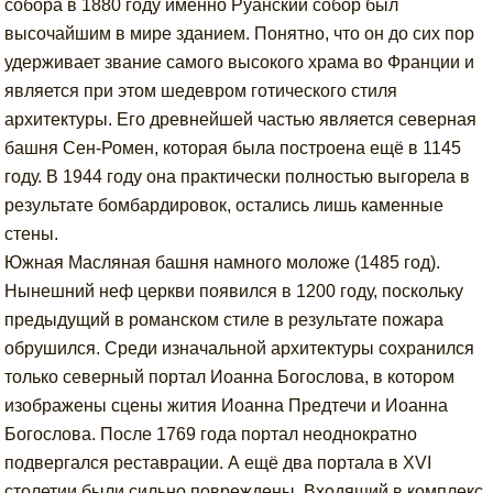
собора в 1880 году именно Руанский собор был
высочайшим в мире зданием. Понятно, что он до сих пор
удерживает звание самого высокого храма во Франции и
является при этом шедевром готического стиля
архитектуры. Его древнейшей частью является северная
башня Сен-Ромен, которая была построена ещё в 1145
году. В 1944 году она практически полностью выгорела в
результате бомбардировок, остались лишь каменные
стены.
Южная Масляная башня намного моложе (1485 год).
Нынешний неф церкви появился в 1200 году, поскольку
предыдущий в романском стиле в результате пожара
обрушился. Среди изначальной архитектуры сохранился
только северный портал Иоанна Богослова, в котором
изображены сцены жития Иоанна Предтечи и Иоанна
Богослова. После 1769 года портал неоднократно
подвергался реставрации. А ещё два портала в XVI
столетии были сильно повреждены. Входящий в комплекс