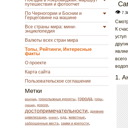
Са
путешествия и фотоотчет
👁
7.3
По Черногории и Боснии и
Герцеговине на машине
Смотр
Все страны мира: мини-
К сча
энциклопедия
уступ
Валюты всех стран мира
други
Топы, Рейтинги, Интересные
являе
факты
всего
О проекте
водоп
Карта сайта
1. А
Пользовательское соглашение
Метки
,
,
города
,
,
горнолыжные курорты
горы
венгрия
,
,
дороги
греция
достопримечательности
,
древние
,
,
,
,
цивилизации
еда
животные
египет
,
,
заброшенные места
замки и крепости