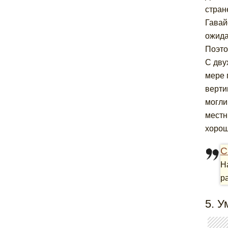
стран
Гавай
ожида
Поэто
С дву
мере 
верти
могли
местн
хорош
С
Н
р
5. У