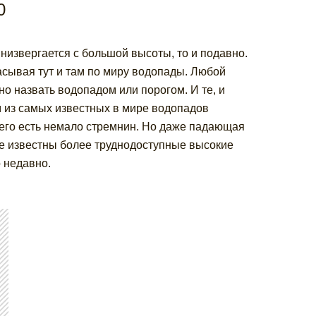
0
низвергается с большой высоты, то и подавно.
асывая тут и там по миру водопады. Любой
но назвать водопадом или порогом. И те, и
м из самых известных в мире водопадов
е его есть немало стремнин. Но даже падающая
ее известны более труднодоступные высокие
 недавно.