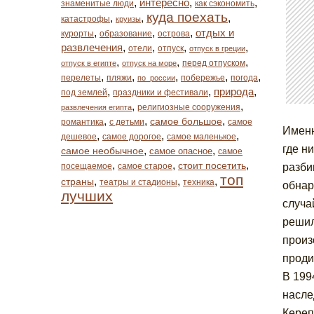
,
интересно
,
,
знаменитые люди
как сэкономить
куда поехать
,
,
,
катастрофы
круизы
,
,
,
отдых и
курорты
образование
острова
развлечения
,
,
,
,
отели
отпуск
отпуск в греции
,
,
,
перед отпуском
отпуск в египте
отпуск на море
,
,
,
,
,
перелеты
пляжи
побережье
погода
по_россии
,
,
природа
,
под землей
праздники и фестивали
,
,
религиозные сооружения
развлечения египта
,
,
,
самое большое
романтика
с детьми
самое
Именн
,
,
,
дешевое
самое дорогое
самое маленькое
где н
,
,
самое необычное
самое опасное
самое
,
,
,
стоит посетить
посещаемое
самое старое
разби
топ
,
,
,
страны
театры и стадионы
техника
обнар
лучших
случа
решил
произ
проди
В 199
насле
Кереп