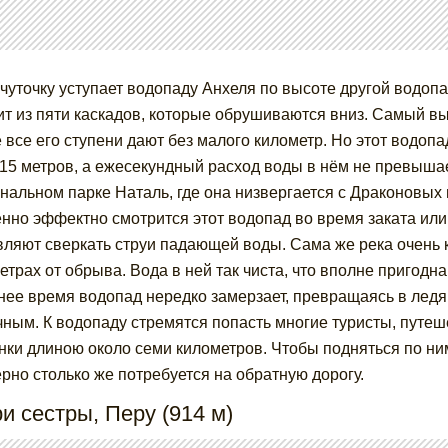
чуточку уступает водопаду Анхеля по высоте другой водоп
ит из пяти каскадов, которые обрушиваются вниз. Самый вы
 все его ступени дают без малого километр. Но этот водопа
15 метров, а ежесекундный расход воды в нём не превышает
нальном парке Наталь, где она низвергается с Драконовых 
нно эффектно смотрится этот водопад во время заката или
вляют сверкать струи падающей воды. Сама же река очень к
етрах от обрыва. Вода в ней так чиста, что вполне пригодна
нее время водопад нередко замерзает, превращаясь в лед
чным. К водопаду стремятся попасть многие туристы, путе
нки длиною около семи километров. Чтобы подняться по ним
рно столько же потребуется на обратную дорогу.
ри сестры, Перу (914 м)