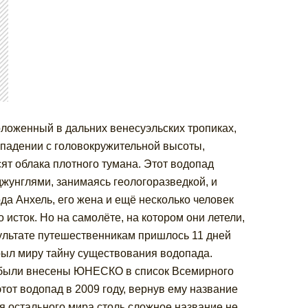
ложенный в дальних венесуэльских тропиках,
 падении с головокружительной высоты,
сят облака плотного тумана. Этот водопад
жунглями, занимаясь геологоразведкой, и
года Анхель, его жена и ещё несколько человек
 исток. Но на самолёте, на котором они летели,
зультате путешественникам пришлось 11 дней
рыл миру тайну существования водопада.
 были внесены ЮНЕСКО в список Всемирного
от водопад в 2009 году, вернув ему название
я остального мира столь сложное название не