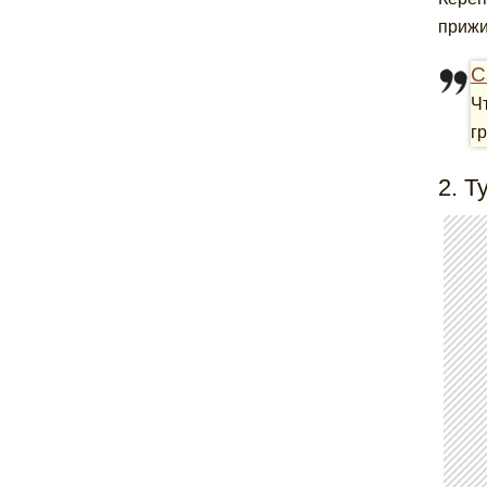
прижи
С
Ч
г
2. Т