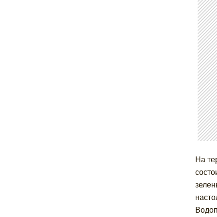
На те
состо
зелен
насто
Водоп