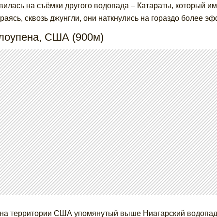
вилась на съёмки другого водопада – Катараты, который им
раясь, сквозь джунгли, они наткнулись на гораздо более э
лоупена, США (900м)
на территории США упомянутый выше Ниагарский водопад д