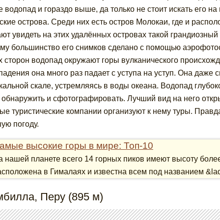
е водопад и гораздо выше, да только не стоит искать его на
ские острова. Среди них есть остров Молокаи, где и распо
ют увидеть на этих удалённых островах такой грандиозный 
му большинство его снимков сделано с помощью аэрофото
х сторон водопад окружают горы вулканического происхожд
падения она много раз падает с уступа на уступ. Она даже ск
кальной скале, устремляясь в воды океана. Водопад глубоко
 обнаружить и сфотографировать. Лучший вид на него откр
ые туристические компании организуют к нему туры. Правда
ую погоду.
амые высокие горы в мире: Топ-10
а нашей планете всего 14 горных пиков имеют высоту боле
асположена в Гималаях и известна всем под названием &laq
мбилла, Перу (895 м)