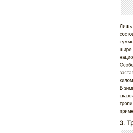
Лишь 
состо
сумме
шире 
нацио
Особе
заста
килом
В зим
сказо
тропи
приме
3. Т