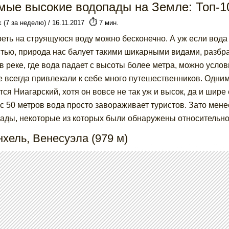
мые высокие водопады на Земле: Топ-1
⏱️
k (7 за неделю) / 16.11.2017
7 мин.
еть на струящуюся воду можно бесконечно. А уж если вода 
стью, природа нас балует такими шикарными видами, разбр
 в реке, где вода падает с высоты более метра, можно услов
е всегда привлекали к себе много путешественников. Одни
тся Ниагарский, хотя он вовсе не так уж и высок, да и шир
 с 50 метров вода просто завораживает туристов. Зато мен
ады, некоторые из которых были обнаружены относительно
нхель, Венесуэла (979 м)