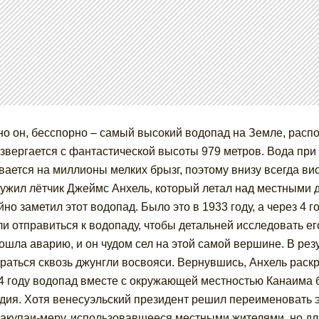
о он, бесспорно – самый высокий водопад на Земле, распо
извергается с фантастической высоты 979 метров. Вода при
вается на миллионы мелких брызг, поэтому внизу всегда ви
ужил лётчик Джеймс Анхель, который летал над местными д
йно заметил этот водопад. Было это в 1933 году, а через 4 
и отправиться к водопаду, чтобы детальней исследовать его
ошла аварию, и он чудом сел на этой самой вершине. В ре
раться сквозь джунгли восвояси. Вернувшись, Анхель раск
4 году водопад вместе с окружающей местностью Канаима
дия. Хотя венесуэльский президент решил переименовать эт
акупаи-меру, использовавшееся местными жителями, но дл