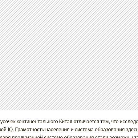
кусочек континентального Китая отличается тем, что иссле
ой IQ. Грамотность населения и система образования здесь
даря продуманной системе образования стали возможны так