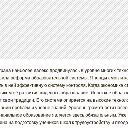
трана наиболее далеко продвинулась в уровне многих техно
вила реформа образовательной системы. Японцы смогли к
ть в ней эффективную систему контроля. Когда экономика 
ником её развития виделось образование. Японское образо
т свои традиции. Его система опирается на высокие технол
ании проблем и уровне знаний. Уровень грамотности насел
начальное образование является здесь обязательным. Уже
ена на подготовку учеников школ к трудоустройству и плод