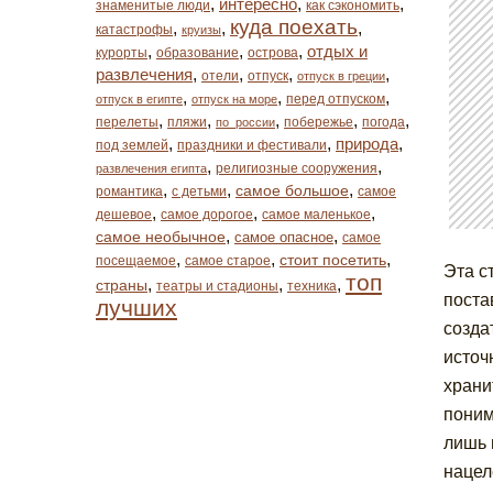
,
интересно
,
,
знаменитые люди
как сэкономить
куда поехать
,
,
,
катастрофы
круизы
,
,
,
отдых и
курорты
образование
острова
развлечения
,
,
,
,
отели
отпуск
отпуск в греции
,
,
,
перед отпуском
отпуск в египте
отпуск на море
,
,
,
,
,
перелеты
пляжи
побережье
погода
по_россии
,
,
природа
,
под землей
праздники и фестивали
,
,
религиозные сооружения
развлечения египта
,
,
,
самое большое
романтика
с детьми
самое
,
,
,
дешевое
самое дорогое
самое маленькое
,
,
самое необычное
самое опасное
самое
,
,
,
стоит посетить
посещаемое
самое старое
Эта с
топ
,
,
,
страны
театры и стадионы
техника
поста
лучших
созда
источ
храни
поним
лишь 
нацел