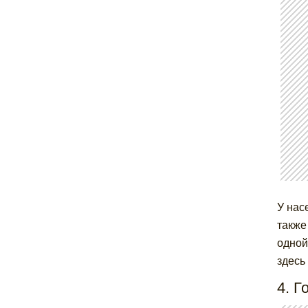
У нас
также
одной
здесь
4. Г