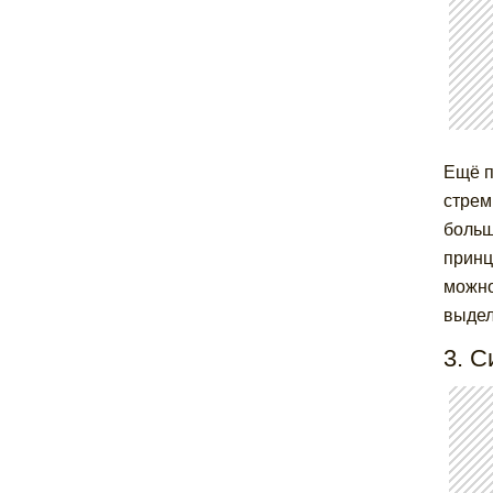
Ещё п
стрем
больш
принц
можно
выдел
3. С