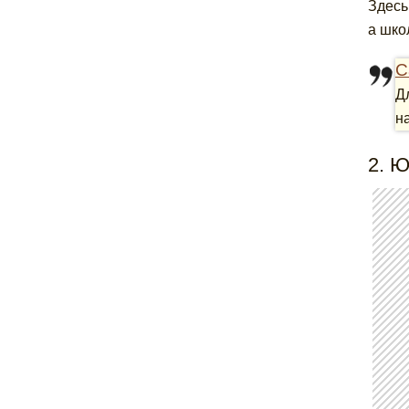
Здесь
а шко
С
Д
н
2. 