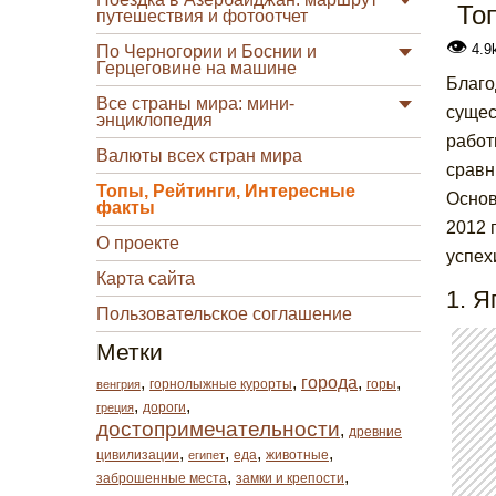
То
путешествия и фотоотчет
👁
4.9
По Черногории и Боснии и
Герцеговине на машине
Благо
Все страны мира: мини-
сущес
энциклопедия
работ
Валюты всех стран мира
сравн
Топы, Рейтинги, Интересные
Основ
факты
2012 
О проекте
успех
Карта сайта
1. Я
Пользовательское соглашение
Метки
,
,
города
,
,
горнолыжные курорты
горы
венгрия
,
,
дороги
греция
достопримечательности
,
древние
,
,
,
,
цивилизации
еда
животные
египет
,
,
заброшенные места
замки и крепости