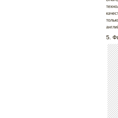
техно
качес
тольк
англи
5. 