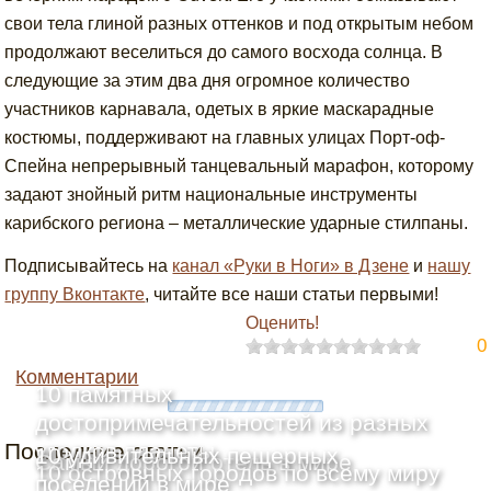
свои тела глиной разных оттенков и под открытым небом
продолжают веселиться до самого восхода солнца. В
следующие за этим два дня огромное количество
участников карнавала, одетых в яркие маскарадные
костюмы, поддерживают на главных улицах Порт-оф-
Спейна непрерывный танцевальный марафон, которому
задают знойный ритм национальные инструменты
карибского региона – металлические ударные стилпаны.
Подписывайтесь на
канал «Руки в Ноги» в Дзене
и
нашу
группу Вконтакте
, читайте все наши статьи первыми!
Оценить!
0
Комментарии
10 памятных
достопримечательностей из разных
Последние статьи
уголков планеты
10 удивительных пещерных
Самый дорогой отель в мире
10 островных городов по всему миру
поселений в мире