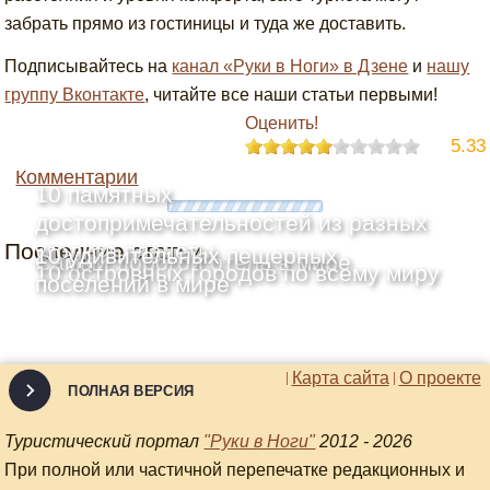
забрать прямо из гостиницы и туда же доставить.
Подписывайтесь на
канал «Руки в Ноги» в Дзене
и
нашу
группу Вконтакте
, читайте все наши статьи первыми!
Оценить!
5.33
Комментарии
10 памятных
достопримечательностей из разных
Последние статьи
уголков планеты
10 удивительных пещерных
Самый дорогой отель в мире
10 островных городов по всему миру
поселений в мире
Карта сайта
О проекте
ПОЛНАЯ ВЕРСИЯ
Туристический портал
"Руки в Ноги"
2012 - 2026
При полной или частичной перепечатке редакционных и