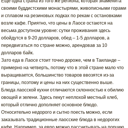
Ещё одна страна из того же региона, которая знаменита
своими буддистскими монастырями, живописными горами
и сплавом на резиновых лодках по рекам с остановками
возле кафе. Приятно, что цены в Лаосе остаются на
весьма доступном уровне: сутки проживания здесь
обойдутся в 9-20 долларов, обед – 1-5 долларов, а
передвигаться по стране можно, арендовав за 10
долларов байк.
Зато еда в Лаосе стоит точно дороже, чем в Таиланде –
примерно на четверть, потому что в этой стране мало что
выращивается, большинство товаров ввозятся из-за
границы, поэтому и цены на них существенно выше.
Блюда лаосской кухни отличаются склонностью к обилию
овощей и зелени. Здесь пекут неплохой местный хлеб,
который отлично дополняет основное блюдо.
Относительно недорого и сытно поесть можно, если
заказывать традиционные лаосские блюда в недорогих
кафе. Например, за евро можно рассчитывать на порцию