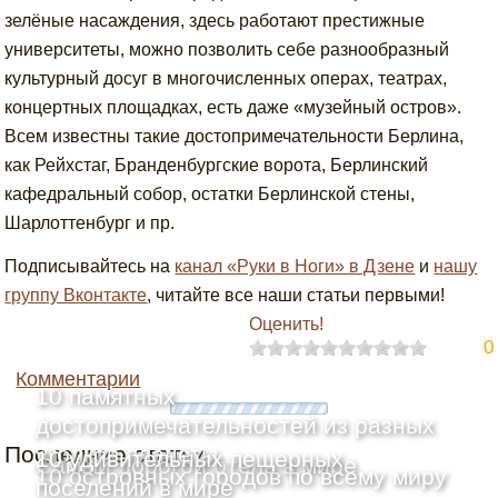
зелёные насаждения, здесь работают престижные
университеты, можно позволить себе разнообразный
культурный досуг в многочисленных операх, театрах,
концертных площадках, есть даже «музейный остров».
Всем известны такие достопримечательности Берлина,
как Рейхстаг, Бранденбургские ворота, Берлинский
кафедральный собор, остатки Берлинской стены,
Шарлоттенбург и пр.
Подписывайтесь на
канал «Руки в Ноги» в Дзене
и
нашу
группу Вконтакте
, читайте все наши статьи первыми!
Оценить!
0
Комментарии
10 памятных
достопримечательностей из разных
Последние статьи
уголков планеты
10 удивительных пещерных
Самый дорогой отель в мире
10 островных городов по всему миру
поселений в мире