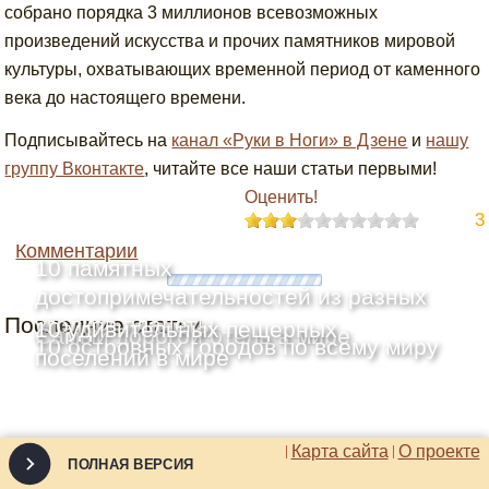
собрано порядка 3 миллионов всевозможных
произведений искусства и прочих памятников мировой
культуры, охватывающих временной период от каменного
века до настоящего времени.
Подписывайтесь на
канал «Руки в Ноги» в Дзене
и
нашу
группу Вконтакте
, читайте все наши статьи первыми!
Оценить!
3
Комментарии
10 памятных
достопримечательностей из разных
Последние статьи
уголков планеты
10 удивительных пещерных
Самый дорогой отель в мире
10 островных городов по всему миру
поселений в мире
Карта сайта
О проекте
ПОЛНАЯ ВЕРСИЯ