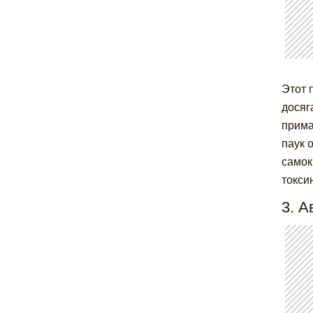
Этот 
досяг
прима
паук 
самок
токси
3. А