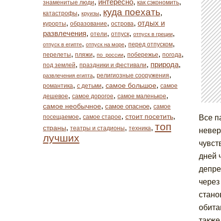
,
интересно
,
,
знаменитые люди
как сэкономить
куда поехать
,
,
,
катастрофы
круизы
,
,
,
отдых и
курорты
образование
острова
развлечения
,
,
,
,
отели
отпуск
отпуск в греции
,
,
,
перед отпуском
отпуск в египте
отпуск на море
,
,
,
,
,
перелеты
пляжи
побережье
погода
по_россии
,
,
природа
,
под землей
праздники и фестивали
,
,
религиозные сооружения
развлечения египта
,
,
,
самое большое
романтика
с детьми
самое
,
,
,
дешевое
самое дорогое
самое маленькое
,
,
самое необычное
самое опасное
самое
,
,
,
стоит посетить
посещаемое
самое старое
Все п
топ
,
,
,
страны
театры и стадионы
техника
невер
лучших
чувст
дней 
депре
через
стано
обита
также