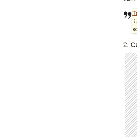
Т
К
во
2. С