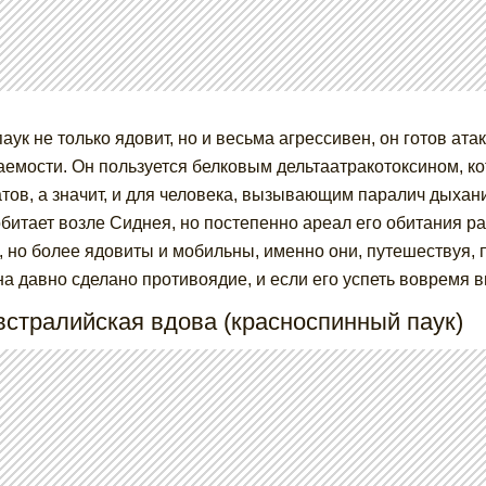
паук не только ядовит, но и весьма агрессивен, он готов ат
аемости. Он пользуется белковым дельтаатракотоксином, к
тов, а значит, и для человека, вызывающим паралич дыха
обитает возле Сиднея, но постепенно ареал его обитания р
, но более ядовиты и мобильны, именно они, путешествуя, 
на давно сделано противоядие, и если его успеть вовремя в
встралийская вдова (красноспинный паук)