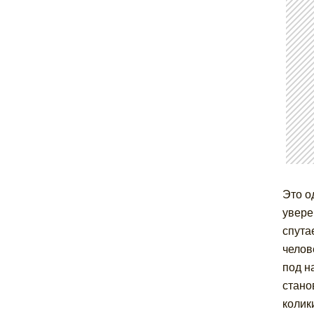
Это о
увере
спута
челов
под н
стано
колик