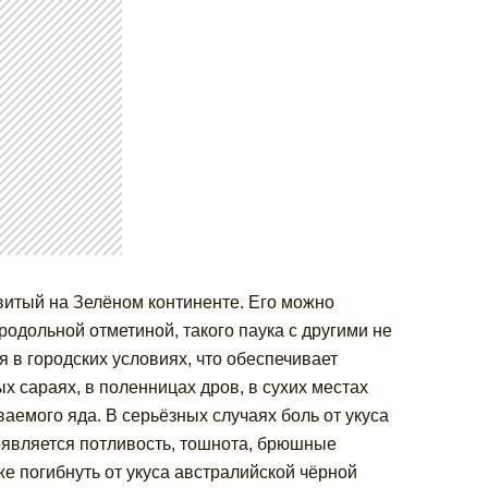
витый на Зелёном континенте. Его можно
родольной отметиной, такого паука с другими не
я в городских условиях, что обеспечивает
ых сараях, в поленницах дров, в сухих местах
аемого яда. В серьёзных случаях боль от укуса
роявляется потливость, тошнота, брюшные
же погибнуть от укуса австралийской чёрной