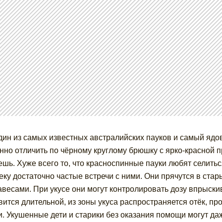
дин из самых известных австралийских пауков и самый ядо
нно отличить по чёрному круглому брюшку с ярко-красной п
ешь. Хуже всего то, что красноспинные пауки любят селитьс
еку достаточно частые встречи с ними. Они прячутся в стар
авесами. При укусе они могут контролировать дозу впрыскив
вится длительной, из зоны укуса распространяется отёк, п
и. Укушенные дети и старики без оказания помощи могут да