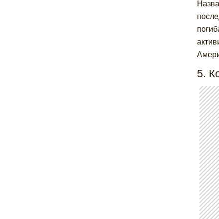
Назва
после
погиб
актив
Амери
5. К