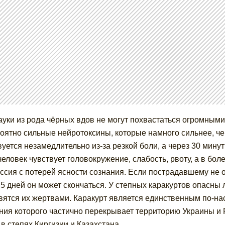
ауки из рода чёрных вдов не могут похвастаться огромным
оятно сильные нейротоксины, которые намного сильнее, чем
вуется незамедлительно из-за резкой боли, а через 30 мину
человек чувствует головокружение, слабость, рвоту, а в бо
ссия с потерей ясности сознания. Если пострадавшему не
 5 дней он может скончаться. У степных каракуртов опасны
вятся их жертвами. Каракурт является единственным по-н
ния которого частично перекрывает территорию Украины и 
 в степях Киргизии и Казахстана.