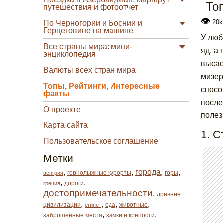
То
путешествия и фотоотчет
👁
20k
По Черногории и Боснии и
Герцеговине на машине
У люб
Все страны мира: мини-
яд, а
энциклопедия
высас
Валюты всех стран мира
мизер
Топы, Рейтинги, Интересные
спосо
факты
после
О проекте
полез
Карта сайта
1. С
Пользовательское соглашение
Метки
,
,
города
,
,
горнолыжные курорты
горы
венгрия
,
,
дороги
греция
достопримечательности
,
древние
,
,
,
,
цивилизации
еда
животные
египет
,
,
заброшенные места
замки и крепости