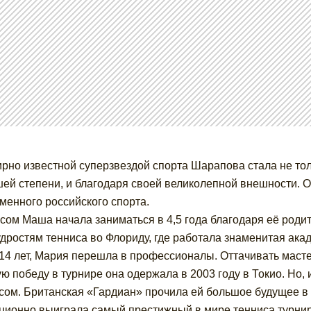
рно известной суперзвездой спорта Шарапова стала не толь
ей степени, и благодаря своей великолепной внешности. Он
менного российского спорта.
сом Маша начала заниматься в 4,5 года благодаря её родите
дростям тенниса во Флориду, где работала знаменитая акаде
14 лет, Мария перешла в профессионалы. Оттачивать масте
ю победу в турнире она одержала в 2003 году в Токио. Но,
сом. Британская «Гардиан» прочила ей большое будущее в т
ционно выиграла самый престижный в мире тенниса турни