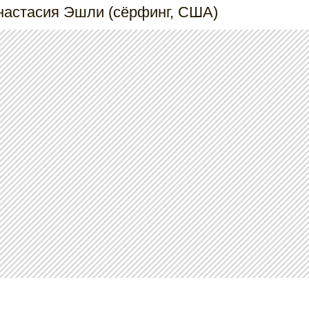
настасия Эшли (сёрфинг, США)