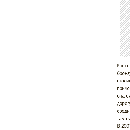
Копье
бронз
столи
причё
она с
дорог
среди
там е
В 200