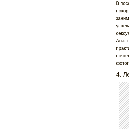
В пос
покор
заним
успех
сексу
Анаст
практ
появл
фотог
4. Л