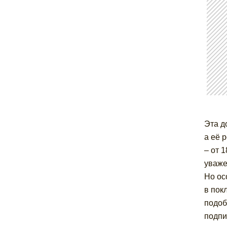
Эта д
а её 
– от 
уваже
Но ос
в пок
подоб
подпи