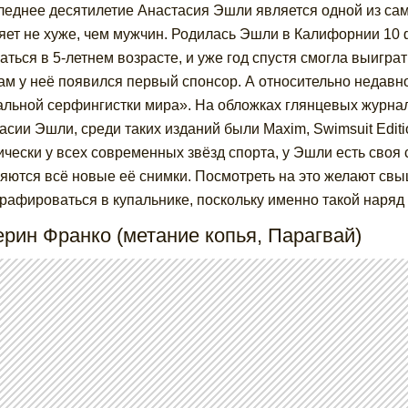
леднее десятилетие Анастасия Эшли является одной из сам
яет не хуже, чем мужчин. Родилась Эшли в Калифорнии 10
аться в 5-летнем возрасте, и уже год спустя смогла выигра
ам у неё появился первый спонсор. А относительно недавно
альной серфингистки мира». На обложках глянцевых журна
асии Эшли, среди таких изданий были Maxim, Swimsuit Edition,
ически у всех современных звёзд спорта, у Эшли есть своя 
яются всё новые её снимки. Посмотреть на это желают св
рафироваться в купальнике, поскольку именно такой наряд
ерин Франко (метание копья, Парагвай)