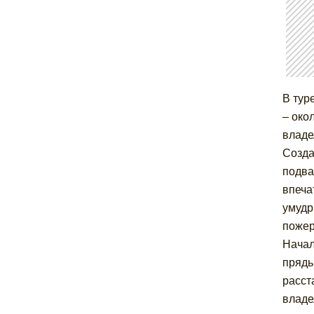
В тур
– око
владе
Созда
подва
впеча
умудр
пожер
Начал
прядь
расст
владе