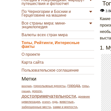
То
путешествия и фотоотчет
👁
3.8
По Черногории и Боснии и
Герцеговине на машине
Какие
Все страны мира: мини-
произ
энциклопедия
необы
Валюты всех стран мира
выста
Топы, Рейтинги, Интересные
факты
1. М
О проекте
Карта сайта
Пользовательское соглашение
Метки
,
,
города
,
,
горнолыжные курорты
горы
венгрия
,
,
дороги
греция
достопримечательности
,
древние
,
,
,
,
цивилизации
еда
животные
египет
,
,
заброшенные места
замки и крепости