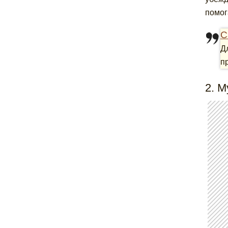
помог
С
Д
п
2. М