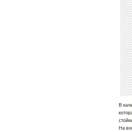
В кал
котор
стойк
На вх