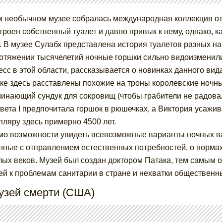
м необычном музее собралась международная коллекция отх
строен собственный туалет и давно привык к нему, однако, к
. В музее Сулабх представлена история туалетов разных на
отяжении тысячелетий ночные горшки сильно видоизменили
есс в этой области, рассказывается о новинках данного вида
ке здесь расставлены похожие на троны королевские ночны
инающий сундук для сокровищ (чтобы грабители не радова
вета I предпочитала горшок в рюшечках, а Виктория усажив
пляру здесь примерно 4500 лет.
о возможности увидеть всевозможные варианты ночных ваз
нные с отправлением естественных потребностей, о нормах 
ых веков. Музей был создан доктором Патака, тем самым 
ей к проблемам санитарии в стране и нехватки общественны
узей смерти (США)