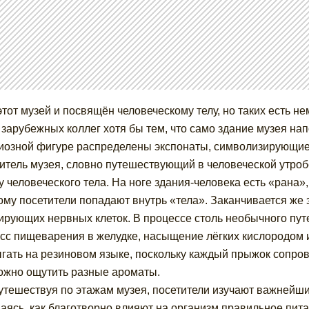
этот музей и посвящён человеческому телу, но таких есть 
 зарубежных коллег хотя бы тем, что само здание музея на
иозной фигуре распределены экспонаты, символизирующие
итель музея, словно путешествующий в человеческой утроб
у человеческого тела. На ноге здания-человека есть «рана»,
ому посетители попадают внутрь «тела». Заканчивается же 
ирующих нервных клеток. В процессе столь необычного пу
сс пищеварения в желудке, насыщение лёгких кислородом и
гать на резиновом языке, поскольку каждый прыжок сопров
ожно ощутить разные ароматы.
путешествуя по этажам музея, посетители изучают важнейш
аясь, как благотворно влияют на организм правильное пита