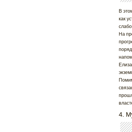
В это
как у
слабо
На пр
прогр
поряд
напом
Елиза
экзем
Помим
связа
прошл
власт
4. М