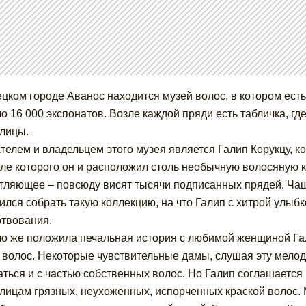
ецком городе Аванос находится музей волос, в котором ес
ло 16 000 экспонатов. Возле каждой пряди есть табличка, г
лицы.
телем и владельцем этого музея является Галип Корукцу, к
ле которого он и расположил столь необычную волосяную 
тляющее – повсюду висят тысячи подписанных прядей. Чащ
ился собрать такую коллекцию, на что Галип с хитрой улыбк
твования.
о же положила печальная история с любимой женщиной Гал
 волос. Некоторые чувствительные дамы, слушая эту мелод
аться и с частью собственных волос. Но Галип соглашается 
лицам грязных, неухоженных, испорченных краской волос. Мн