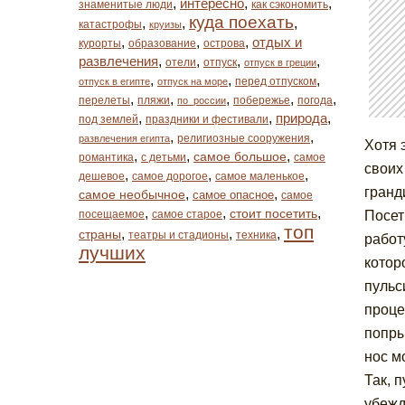
,
интересно
,
,
знаменитые люди
как сэкономить
куда поехать
,
,
,
катастрофы
круизы
,
,
,
отдых и
курорты
образование
острова
развлечения
,
,
,
,
отели
отпуск
отпуск в греции
,
,
,
перед отпуском
отпуск в египте
отпуск на море
,
,
,
,
,
перелеты
пляжи
побережье
погода
по_россии
,
,
природа
,
под землей
праздники и фестивали
,
,
религиозные сооружения
развлечения египта
Хотя 
,
,
,
самое большое
романтика
с детьми
самое
своих
,
,
,
дешевое
самое дорогое
самое маленькое
гранд
,
,
самое необычное
самое опасное
самое
,
,
,
стоит посетить
посещаемое
самое старое
Посет
топ
,
,
,
страны
театры и стадионы
техника
работ
лучших
котор
пульс
проце
попры
нос м
Так, 
убежд