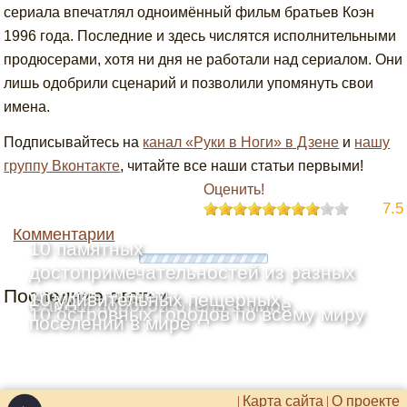
сериала впечатлял одноимённый фильм братьев Коэн
1996 года. Последние и здесь числятся исполнительными
продюсерами, хотя ни дня не работали над сериалом. Они
лишь одобрили сценарий и позволили упомянуть свои
имена.
Подписывайтесь на
канал «Руки в Ноги» в Дзене
и
нашу
группу Вконтакте
, читайте все наши статьи первыми!
Оценить!
7.5
Комментарии
10 памятных
достопримечательностей из разных
Последние статьи
уголков планеты
10 удивительных пещерных
Самый дорогой отель в мире
10 островных городов по всему миру
поселений в мире
Карта сайта
О проекте