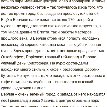
есть по паре музейных центров, опер и зоопарков, а также
несколько университетов – так получилось из-за того, что
долгое время город был разделён пресловутой стеной.
Ещё в Берлине насчитывается около 170 галерей и
музеев, где представлено как классическое искусство, в
том числе древнего Египта, так и работы мастеров
прошлого века. В Берлин стремится попасть молодёжь,
поскольку ей хорошо известны местные клубы и ночная
жизнь. Здесь проводятся такие ежегодные праздники, как
Октоберфест, Popkomm, главный гей-парад в Европе,
уличный день Кристофера. На Курфюрстендамм
находится много стильных кафе и ресторанов, дорогих
бутиков. Но нужно знать, что посидеть в этих ресторанах и
кафе стоит очень недёшево – сказывается высокий
уровень доходов немцев.
Берлин – очень зелёный город, с запада от него находится
лес Грюнвальд и река Хавель, в центре огромный парк
Тиргартен, восточнее также есть много зелени и воды.