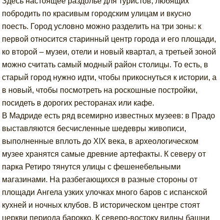
Здесь настоящее раздолье для туристов, любящих
побродить по красивым городским улицам и вкусно
поесть. Город условно можно разделить на три зоны: к
первой относится старинный центр города и его площади,
ко второй – музеи, отели и новый квартал, а третьей зоной
можно считать самый модный район столицы. То есть, в
старый город нужно идти, чтобы прикоснуться к истории, а
в новый, чтобы посмотреть на роскошные постройки,
посидеть в дорогих ресторанах или кафе.
В Мадриде есть ряд всемирно известных музеев: в Прадо
выставляются бесчисленные шедевры живописи,
выполненные вплоть до XIX века, в археологическом
музее хранятся самые древние артефакты. К северу от
парка Ретиро тянутся улицы с фешенебельными
магазинами. На разбегающихся в разные стороны от
площади Ангела узких улочках много баров с испанской
кухней и ночных клубов. В историческом центре стоят
церкви периода барокко. К северо-востоку видны башни