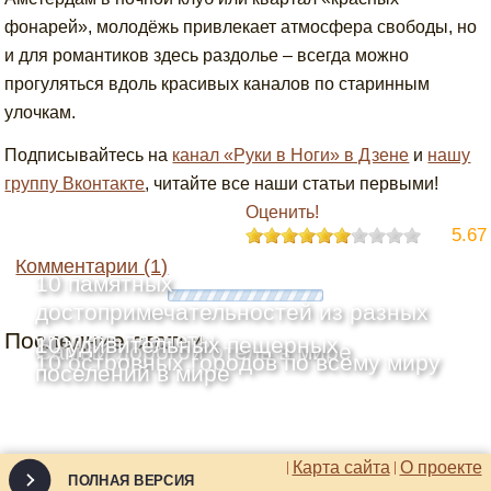
фонарей», молодёжь привлекает атмосфера свободы, но
и для романтиков здесь раздолье – всегда можно
прогуляться вдоль красивых каналов по старинным
улочкам.
Подписывайтесь на
канал «Руки в Ноги» в Дзене
и
нашу
группу Вконтакте
, читайте все наши статьи первыми!
Оценить!
5.67
Комментарии (1)
10 памятных
достопримечательностей из разных
Последние статьи
уголков планеты
10 удивительных пещерных
Самый дорогой отель в мире
10 островных городов по всему миру
поселений в мире
Карта сайта
О проекте
ПОЛНАЯ ВЕРСИЯ