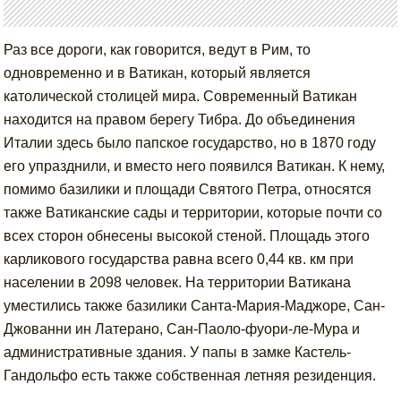
Раз все дороги, как говорится, ведут в Рим, то
одновременно и в Ватикан, который является
католической столицей мира. Современный Ватикан
находится на правом берегу Тибра. До объединения
Италии здесь было папское государство, но в 1870 году
его упразднили, и вместо него появился Ватикан. К нему,
помимо базилики и площади Святого Петра, относятся
также Ватиканские сады и территории, которые почти со
всех сторон обнесены высокой стеной. Площадь этого
карликового государства равна всего 0,44 кв. км при
населении в 2098 человек. На территории Ватикана
уместились также базилики Санта-Мария-Маджоре, Сан-
Джованни ин Латерано, Сан-Паоло-фуори-ле-Мура и
административные здания. У папы в замке Кастель-
Гандольфо есть также собственная летняя резиденция.