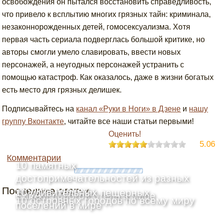
освобождения он пытался восстановить справедливость,
что привело к всплытию многих грязных тайн: криминала,
незаконнорожденных детей, гомосексуализма. Хотя
первая часть сериала подверглась большой критике, но
авторы смогли умело славировать, ввести новых
персонажей, а неугодных персонажей устранить с
помощью катастроф. Как оказалось, даже в жизни богатых
есть место для грязных делишек.
Подписывайтесь на
канал «Руки в Ноги» в Дзене
и
нашу
группу Вконтакте
, читайте все наши статьи первыми!
Оценить!
5.06
Комментарии
10 памятных
достопримечательностей из разных
Последние статьи
уголков планеты
10 удивительных пещерных
Самый дорогой отель в мире
10 островных городов по всему миру
поселений в мире