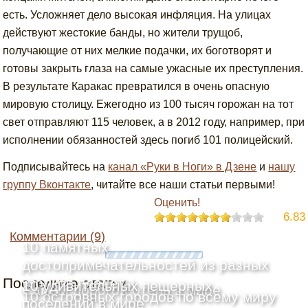
есть. Усложняет дело высокая инфляция. На улицах
действуют жестокие банды, но жители трущоб,
получающие от них мелкие подачки, их боготворят и
готовы закрыть глаза на самые ужасные их преступления.
В результате Каракас превратился в очень опасную
мировую столицу. Ежегодно из 100 тысяч горожан на тот
свет отправляют 115 человек, а в 2012 году, например, при
исполнении обязанностей здесь погиб 101 полицейский.
Подписывайтесь на
канал «Руки в Ноги» в Дзене
и
нашу
группу Вконтакте
, читайте все наши статьи первыми!
Оценить!
6.83
Комментарии (9)
10 памятных
достопримечательностей из разных
Последние статьи
уголков планеты
10 удивительных пещерных
Самый дорогой отель в мире
10 островных городов по всему миру
поселений в мире