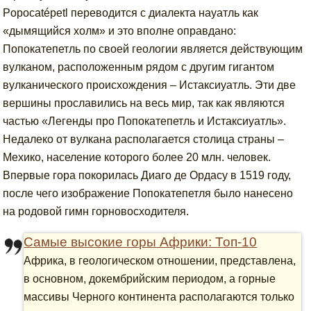
Popocatépetl переводится с диалекта науатль как
«дымящийся холм» и это вполне оправдано:
Попокатепетль по своей геологии является действующим
вулканом, расположенным рядом с другим гигантом
вулканического происхождения – Истаксиуатль. Эти две
вершины прославились на весь мир, так как являются
частью «Легенды про Попокатепетль и Истаксиуатль».
Недалеко от вулкана располагается столица страны –
Мехико, население которого более 20 млн. человек.
Впервые гора покорилась Диаго де Ордасу в 1519 году,
после чего изображение Попокатепетля было нанесено
на родовой гимн горновосходителя.
Самые высокие горы Африки: Топ-10
Африка, в геологическом отношении, представлена,
в основном, докембрийским периодом, а горные
массивы Черного континента располагаются только